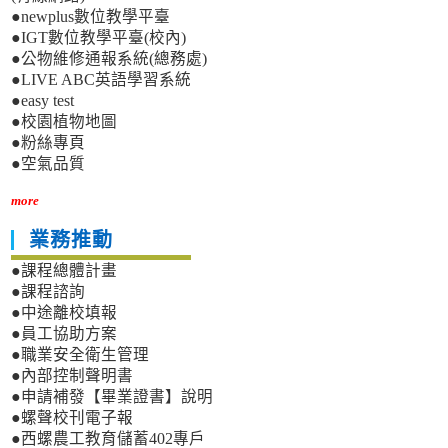
●newplus數位教學平臺
●IGT數位教學平臺(校內)
●公物維修通報系統(總務處)
●LIVE ABC英語學習系統
●easy test
●校園植物地圖
●粉絲專頁
●空氣品質
more
業務推動
●課程總體計畫
●課程諮詢
●中途離校填報
●員工協助方案
●職業安全衛生管理
●內部控制聲明書
●申請補發【畢業證書】說明
●螺聲校刊電子報
●西螺農工教育儲蓄402專戶