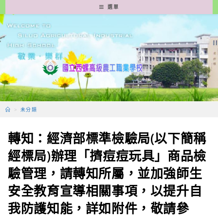
跳
選單
轉
至
主
要
內
容
>
未分類
轉知：經濟部標準檢驗局(以下簡稱
經標局)辦理「擠痘痘玩具」商品檢
驗管理，請轉知所屬，並加強師生
安全教育宣導相關事項，以提升自
我防護知能，詳如附件，敬請參