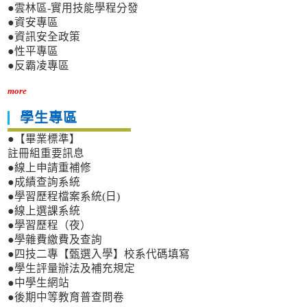
●雲林區-實用技能學程分發
●資安專區
●資訊安全政策
●性平專區
●反霸凌專區
more
學生專區
●【畢業標準】
註冊組重要訊息
●線上申請重補修
●成績查詢系統
●學習歷程檔案系統(日)
●線上選課系統
●學習歷程（夜）
●學雜費繳費及查詢
●四技二專【甄選入學】校系代碼填寫
●學生評量辦法及補充規定
●中學生網站
●後期中等教育普查問卷