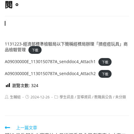
閱。
1131223-經濟部標準檢驗局以下簡稱經標局辦理「擠痘痘玩具」商
品檢驗管理
下載
A09030000E_1130150787A_senddoc4_Attach1
下載
A09030000E_1130150787A_senddoc4_Attach2
下載
瀏覽次數:
324
Post
Post
Post
生輔組
2024-12-26
學生訊息
/
宣導資訊
/
教職員公告
/
未分類
author:
published:
category:
Read
上一篇文章