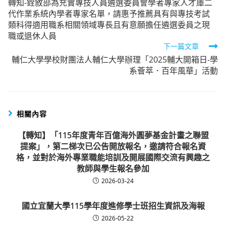
轉知-銓敘部為充實專技人員遴選委員會學者專家人才庫二
more
代作業系統內學者專家名單，請惠予推薦具有與專技考試
articles
類科得適用職系相關領域專長且有意願擔任遴選委員之現
職或退休人員
下一篇文章
輔仁大學學校財團法人輔仁大學辦理「2025輔大開箱日-學
系薈萃．百年風華」活動
相關內容
【轉知】「115年度青年百億海外圓夢基金計畫之聯盟
提案」，第二梯次已公告開放報名，邀請符合報名資
格，並對於海外專業職能培訓及開展國際交流有興趣之
教師與學生報名參加
2026-03-24
國立宜蘭大學115學年度進修學士班招生資訊及海報
2026-05-22