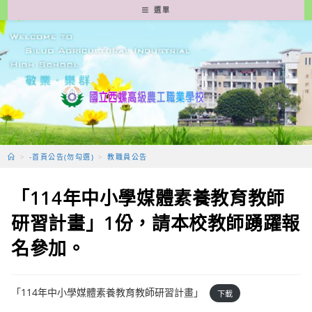
跳
選單
轉
至
主
要
內
容
>
-首頁公告(勿勾選)
>
教職員公告
「114年中小學媒體素養教育教師
研習計畫」1份，請本校教師踴躍報
名參加。
「114年中小學媒體素養教育教師研習計畫」
下載