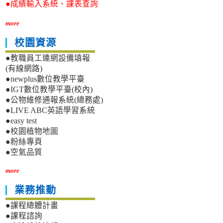
●成績輸入系統、課表查詢
more
校園資源
●教職員工連網設備填報
(有線網路)
●newplus數位教學平臺
●IGT數位教學平臺(校內)
●公物維修通報系統(總務處)
●LIVE ABC英語學習系統
●easy test
●校園植物地圖
●粉絲專頁
●空氣品質
more
業務推動
●課程總體計畫
●課程諮詢