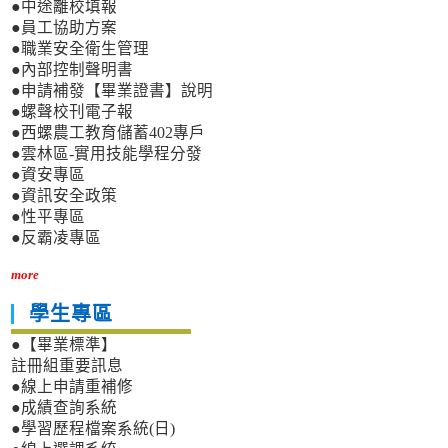
●中途離校填報
●員工協助方案
●職業安全衛生管理
●內部控制聲明書
●申請補發【畢業證書】說明
●螺聲校刊電子報
●西螺農工教育儲蓄402專戶
●雲林區-實用技能學程分發
●資安專區
●資訊安全政策
●性平專區
●反霸凌專區
more
學生專區
●【畢業標準】
註冊組重要訊息
●線上申請重補修
●成績查詢系統
●學習歷程檔案系統(日)