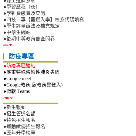
●線上選課系統
●學習歷程（夜）
●學雜費繳費及查詢
●四技二專【甄選入學】校系代碼填寫
●學生評量辦法及補充規定
●中學生網站
●後期中等教育普查問卷
more
防疫專區
●防疫專區連結
●嚴重特殊傳染性肺炎專區
●Google meet
●Google教育版(教育雲登入)
●微軟 Teams
新生專區
more
●新生報到
●招生管道名額
●特色招生報名
●運動績優招生報名
●歷年升學榜單