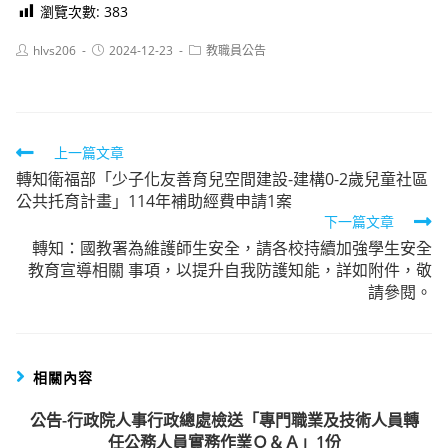
瀏覽次數:
383
Post
Post
Post
hlvs206
2024-12-23
教職員公告
author:
published:
category:
Read
上一篇文章
轉知衛福部「少子化友善育兒空間建設-建構0-2歲兒童社區
more
公共托育計畫」114年補助經費申請1案
articles
下一篇文章
轉知：國教署為維護師生安全，請各校持續加強學生安全
教育宣導相關 事項，以提升自我防護知能，詳如附件，敬
請參閱。
相關內容
公告-行政院人事行政總處檢送「專門職業及技術人員轉
任公務人員實務作業Ｑ＆Ａ」1份