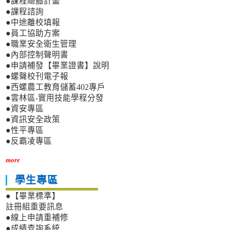
●課程總體計畫
●課程諮詢
●中途離校填報
●員工協助方案
●職業安全衛生管理
●內部控制聲明書
●申請補發【畢業證書】說明
●螺聲校刊電子報
●西螺農工教育儲蓄402專戶
●雲林區-實用技能學程分發
●資安專區
●資訊安全政策
●性平專區
●反霸凌專區
more
學生專區
●【畢業標準】
註冊組重要訊息
●線上申請重補修
●成績查詢系統