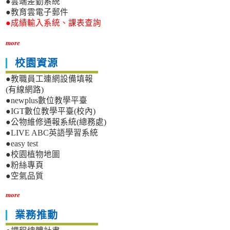
●雲端差勤系統
●教育雲電子郵件
●成績輸入系統、課表查詢
more
校園資源
●教職員工連網設備填報
(有線網路)
●newplus數位教學平臺
●IGT數位教學平臺(校內)
●公物維修通報系統(總務處)
●LIVE ABC英語學習系統
●easy test
●校園植物地圖
●粉絲專頁
●空氣品質
more
業務推動