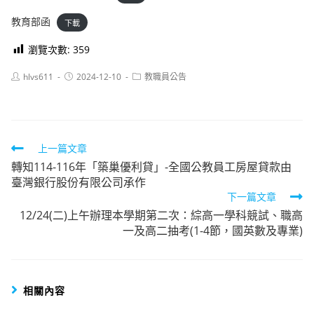
教育部函
下載
瀏覽次數:
359
Post
Post
Post
hlvs611
2024-12-10
教職員公告
author:
published:
category:
Read
上一篇文章
轉知114-116年「築巢優利貸」-全國公教員工房屋貸款由
more
臺灣銀行股份有限公司承作
articles
下一篇文章
12/24(二)上午辦理本學期第二次：綜高一學科競試、職高
一及高二抽考(1-4節，國英數及專業)
相關內容