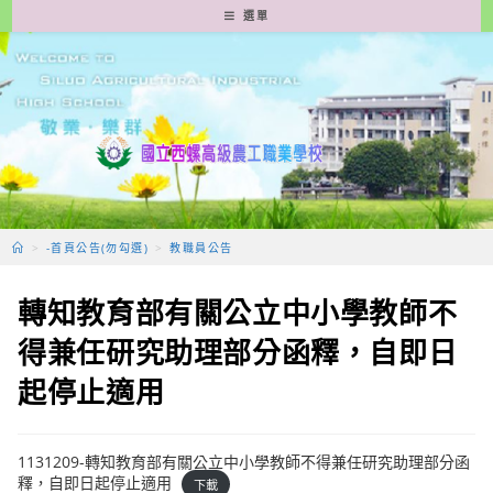
跳
選單
轉
至
主
要
內
容
>
-首頁公告(勿勾選)
>
教職員公告
轉知教育部有關公立中小學教師不
得兼任研究助理部分函釋，自即日
起停止適用
1131209-轉知教育部有關公立中小學教師不得兼任研究助理部分函
釋，自即日起停止適用
下載