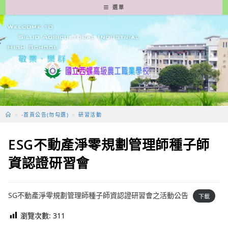
跳
選單
轉
至
主
要
內
容
>
-首頁公告(勿勾選)
>
研習活動
ESG不動產淨零規劃管理師種子師
資認證研習會
SG不動產淨零規劃管理師種子師資認證研習會之活動公告
下載
瀏覽次數:
311