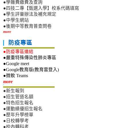
●學雜費繳費及查詢
●四技二專【甄選入學】校系代碼填寫
●學生評量辦法及補充規定
●中學生網站
●後期中等教育普查問卷
more
防疫專區
●防疫專區連結
●嚴重特殊傳染性肺炎專區
●Google meet
●Google教育版(教育雲登入)
●微軟 Teams
新生專區
more
●新生報到
●招生管道名額
●特色招生報名
●運動績優招生報名
●歷年升學榜單
●日校轉學考
●校內轉科考