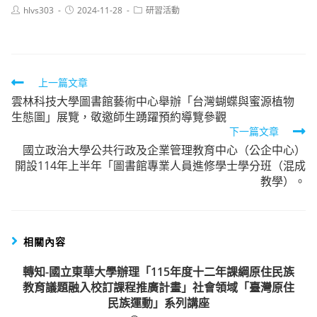
Post
Post
Post
hlvs303
2024-11-28
研習活動
author:
published:
category:
Read
上一篇文章
雲林科技大學圖書館藝術中心舉辦「台灣蝴蝶與蜜源植物
more
生態圖」展覽，敬邀師生踴躍預約導覽參觀
articles
下一篇文章
國立政治大學公共行政及企業管理教育中心（公企中心）
開設114年上半年「圖書館專業人員進修學士學分班（混成
教學）。
相關內容
轉知-國立東華大學辦理「115年度十二年課綱原住民族
教育議題融入校訂課程推廣計畫」社會領域「臺灣原住
民族運動」系列講座