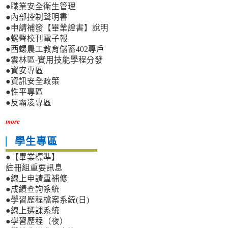
●職業安全衛生管理
●內部控制聲明書
●申請補發【畢業證書】說明
●螺聲校刊電子報
●西螺農工教育儲蓄402專戶
●雲林區-實用技能學程分發
●資安專區
●資訊安全政策
●性平專區
●反霸凌專區
more
學生專區
●【畢業標準】
註冊組重要訊息
●線上申請重補修
●成績查詢系統
●學習歷程檔案系統(日)
●線上選課系統
●學習歷程（夜）