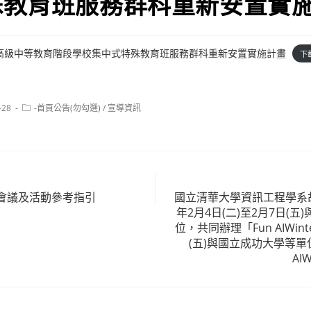
殊教育班服務群科重新安置實
高級中等教育階段學校集中式特殊教育班服務群科重新安置實施計畫
下
Post
-28
-首頁公告(勿勾選)
/
宣導資訊
category:
會議及活動參考指引
國立清華大學資訊工程學系胡
年2月4日(二)至2月7日(
位，共同辦理「Fun AIWint
(五)與國立成功大學等單
AI