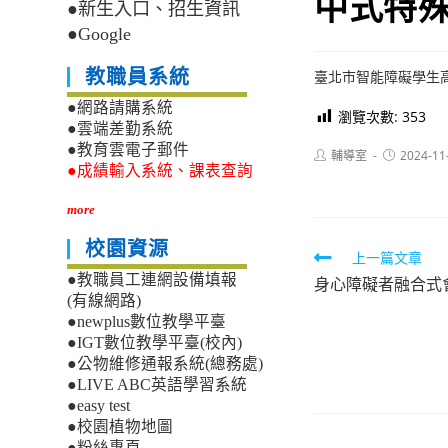
中式特
●新生入口、招生資訊
●Google
教職員系統
臺北市智能障礙學生
●網路請購系統
瀏覽次數:
353
●雲端差勤系統
●教育雲電子郵件
Post
Post
輔導室
2024-11
author:
published:
●成績輸入系統、課表查詢
more
校園資源
Read
上一篇文章
●教職員工連網設備填報
身心障礙者融合式
more
(有線網路)
articles
●newplus數位教學平臺
●IGT數位教學平臺(校內)
●公物維修通報系統(總務處)
●LIVE ABC英語學習系統
●easy test
●校園植物地圖
●粉絲專頁