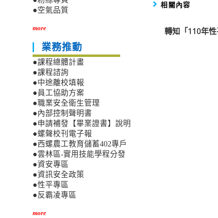
相關內容
●空氣品質
more
轉知「110年
業務推動
●課程總體計畫
●課程諮詢
●中途離校填報
●員工協助方案
●職業安全衛生管理
●內部控制聲明書
●申請補發【畢業證書】說明
●螺聲校刊電子報
●西螺農工教育儲蓄402專戶
●雲林區-實用技能學程分發
●資安專區
●資訊安全政策
●性平專區
●反霸凌專區
more