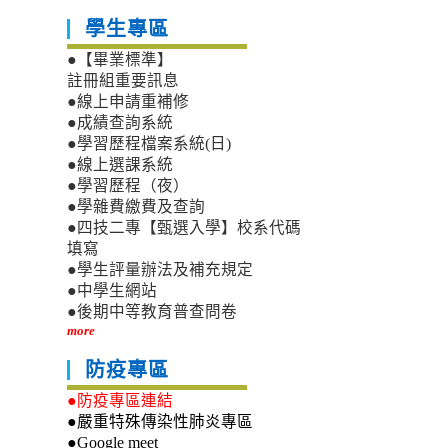
學生專區
●【畢業標準】
註冊組重要訊息
●線上申請重補修
●成績查詢系統
●學習歷程檔案系統(日)
●線上選課系統
●學習歷程（夜）
●學雜費繳費及查詢
●四技二專【甄選入學】校系代碼
填寫
●學生評量辦法及補充規定
●中學生網站
●後期中等教育普查問卷
more
防疫專區
●防疫專區連結
●嚴重特殊傳染性肺炎專區
●Google meet