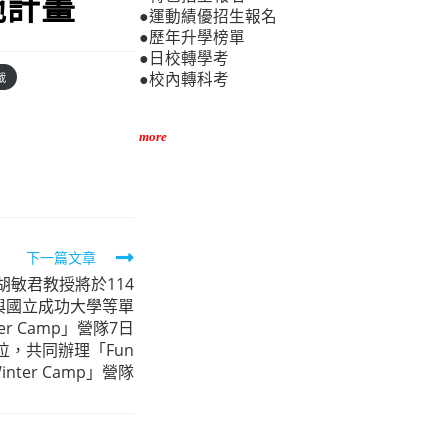
施計畫
●運動績優招生報名
●歷年升學榜單
●日校轉學考
載
●校內轉科考
more
下一篇文章
敏君教授將於114
五)與國立成功大學等單
er Camp」營隊7日
位，共同辦理「Fun
Winter Camp」營隊