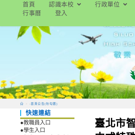
跳
首頁
認識本校
行政單位
轉
行事曆
登入
至
主
要
內
容
>
-首頁公告(勿勾選)
快速連結
臺北市
●教職員入口
●學生入口