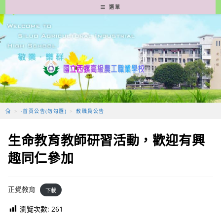
跳
選單
轉
至
主
要
內
容
>
-首頁公告(勿勾選)
>
教職員公告
生命教育教師研習活動，歡迎有興
趣同仁參加
正覺教育
下載
瀏覽次數:
261