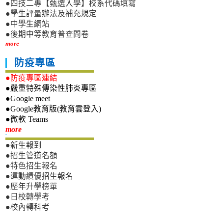
●四技二專【甄選入學】校系代碼填寫
●學生評量辦法及補充規定
●中學生網站
●後期中等教育普查問卷
more
防疫專區
●防疫專區連結
●嚴重特殊傳染性肺炎專區
●Google meet
●Google教育版(教育雲登入)
●微軟 Teams
新生專區
more
●新生報到
●招生管道名額
●特色招生報名
●運動績優招生報名
●歷年升學榜單
●日校轉學考
●校內轉科考