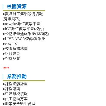
校園資源
●教職員工連網設備填報
(有線網路)
●newplus數位教學平臺
●IGT數位教學平臺(校內)
●公物維修通報系統(總務處)
●LIVE ABC英語學習系統
●easy test
●校園植物地圖
●粉絲專頁
●空氣品質
more
業務推動
●課程總體計畫
●課程諮詢
●中途離校填報
●員工協助方案
●職業安全衛生管理