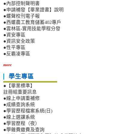
●內部控制聲明書
●申請補發【畢業證書】說明
●螺聲校刊電子報
●西螺農工教育儲蓄402專戶
●雲林區-實用技能學程分發
●資安專區
●資訊安全政策
●性平專區
●反霸凌專區
more
學生專區
●【畢業標準】
註冊組重要訊息
●線上申請重補修
●成績查詢系統
●學習歷程檔案系統(日)
●線上選課系統
●學習歷程（夜）
●學雜費繳費及查詢