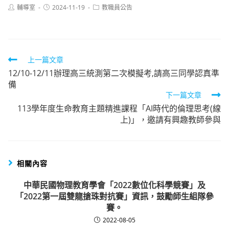
Post
Post
Post
輔導室
2024-11-19
教職員公告
author:
published:
category:
Read
上一篇文章
12/10-12/11辦理高三統測第二次模擬考,請高三同學認真準
more
備
articles
下一篇文章
113學年度生命教育主題精進課程「AI時代的倫理思考(線
上)」，邀請有興趣教師參與
相關內容
中華民國物理教育學會「2022數位化科學競賽」及
「2022第一屆雙龍搶珠對抗賽」資訊，鼓勵師生組隊參
賽。
2022-08-05