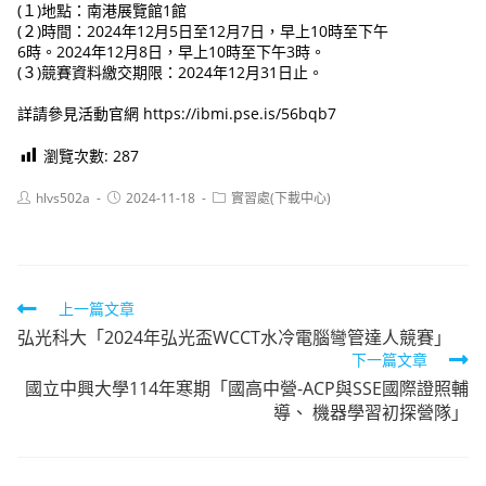
(１)地點：南港展覽館1館
(２)時間：2024年12月5日至12月7日，早上10時至下午
6時。2024年12月8日，早上10時至下午3時。
(３)競賽資料繳交期限：2024年12月31日止。
詳請參見活動官網 https://ibmi.pse.is/56bqb7
瀏覽次數:
287
Post
Post
Post
hlvs502a
2024-11-18
實習處(下載中心)
author:
published:
category:
Read
上一篇文章
弘光科大「2024年弘光盃WCCT水冷電腦彎管達人競賽」
more
下一篇文章
articles
國立中興大學114年寒期「國高中營-ACP與SSE國際證照輔
導、 機器學習初探營隊」