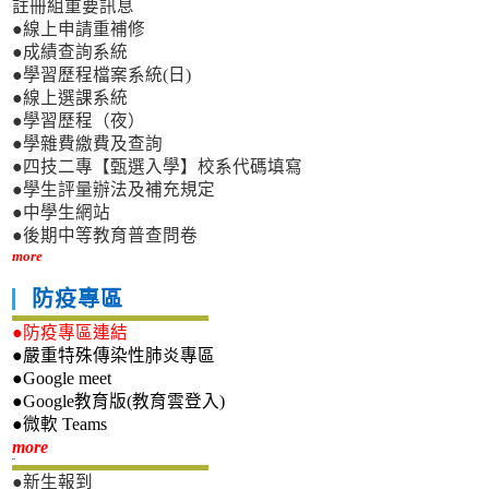
註冊組重要訊息
●線上申請重補修
●成績查詢系統
●學習歷程檔案系統(日)
●線上選課系統
●學習歷程（夜）
●學雜費繳費及查詢
●四技二專【甄選入學】校系代碼填寫
●學生評量辦法及補充規定
●中學生網站
●後期中等教育普查問卷
more
防疫專區
●防疫專區連結
●嚴重特殊傳染性肺炎專區
●Google meet
●Google教育版(教育雲登入)
●微軟 Teams
新生專區
more
●新生報到