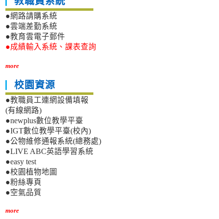
教職員系統
●網路請購系統
●雲端差勤系統
●教育雲電子郵件
●成績輸入系統、課表查詢
more
校園資源
●教職員工連網設備填報
(有線網路)
●newplus數位教學平臺
●IGT數位教學平臺(校內)
●公物維修通報系統(總務處)
●LIVE ABC英語學習系統
●easy test
●校園植物地圖
●粉絲專頁
●空氣品質
more