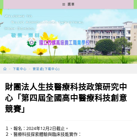
跳
選單
轉
至
主
要
內
容
>
下載中心
>
實習處(下載中心)
財團法人生技醫療科技政策研究中
心「第四屆全國高中醫療科技創意
競賽」
１、報名：2024年12月2日截止。
２、醫療科技探索體驗與臨床技能實作：