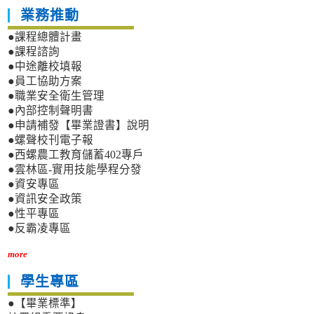
業務推動
●課程總體計畫
●課程諮詢
●中途離校填報
●員工協助方案
●職業安全衛生管理
●內部控制聲明書
●申請補發【畢業證書】說明
●螺聲校刊電子報
●西螺農工教育儲蓄402專戶
●雲林區-實用技能學程分發
●資安專區
●資訊安全政策
●性平專區
●反霸凌專區
more
學生專區
●【畢業標準】