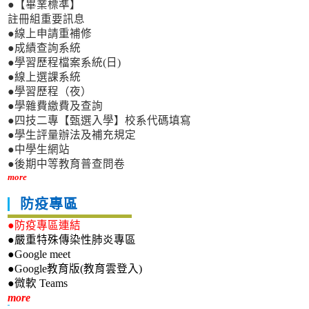
●【畢業標準】
註冊組重要訊息
●線上申請重補修
●成績查詢系統
●學習歷程檔案系統(日)
●線上選課系統
●學習歷程（夜）
●學雜費繳費及查詢
●四技二專【甄選入學】校系代碼填寫
●學生評量辦法及補充規定
●中學生網站
●後期中等教育普查問卷
more
防疫專區
●防疫專區連結
●嚴重特殊傳染性肺炎專區
●Google meet
●Google教育版(教育雲登入)
●微軟 Teams
新生專區
more