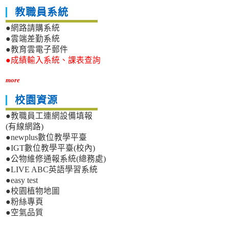
教職員系統
●網路請購系統
●雲端差勤系統
●教育雲電子郵件
●成績輸入系統、課表查詢
more
校園資源
●教職員工連網設備填報
(有線網路)
●newplus數位教學平臺
●IGT數位教學平臺(校內)
●公物維修通報系統(總務處)
●LIVE ABC英語學習系統
●easy test
●校園植物地圖
●粉絲專頁
●空氣品質