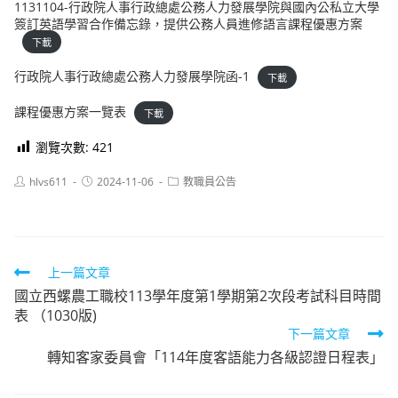
1131104-行政院人事行政總處公務人力發展學院與國內公私立大學
簽訂英語學習合作備忘錄，提供公務人員進修語言課程優惠方案
下載
行政院人事行政總處公務人力發展學院函-1
下載
課程優惠方案一覽表
下載
瀏覽次數:
421
Post
Post
Post
hlvs611
2024-11-06
教職員公告
author:
published:
category:
Read
上一篇文章
國立西螺農工職校113學年度第1學期第2次段考試科目時間
more
表 （1030版)
articles
下一篇文章
轉知客家委員會「114年度客語能力各級認證日程表」