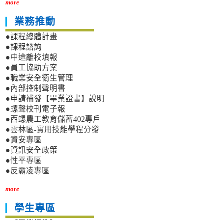
more
業務推動
●課程總體計畫
●課程諮詢
●中途離校填報
●員工協助方案
●職業安全衛生管理
●內部控制聲明書
●申請補發【畢業證書】說明
●螺聲校刊電子報
●西螺農工教育儲蓄402專戶
●雲林區-實用技能學程分發
●資安專區
●資訊安全政策
●性平專區
●反霸凌專區
more
學生專區