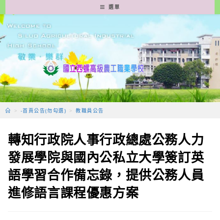
跳
選單
轉
至
主
要
內
容
>
-首頁公告(勿勾選)
>
教職員公告
轉知行政院人事行政總處公務人力
發展學院與國內公私立大學簽訂英
語學習合作備忘錄，提供公務人員
進修語言課程優惠方案