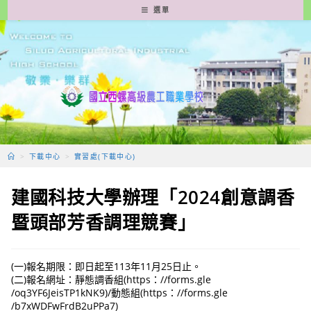
跳
選單
轉
至
主
要
內
容
>
下載中心
>
實習處(下載中心)
建國科技大學辦理「2024創意調香
暨頭部芳香調理競賽」
(一)報名期限：即日起至113年11月25日止。
(二)報名網址：靜態調香組(https：//forms.gle
/oq3YF6JeisTP1kNK9)/動態組(https：//forms.gle
/b7xWDFwFrdB2uPPa7)