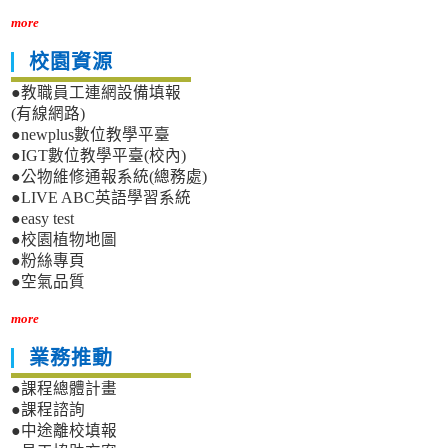
more
校園資源
●教職員工連網設備填報
(有線網路)
●newplus數位教學平臺
●IGT數位教學平臺(校內)
●公物維修通報系統(總務處)
●LIVE ABC英語學習系統
●easy test
●校園植物地圖
●粉絲專頁
●空氣品質
more
業務推動
●課程總體計畫
●課程諮詢
●中途離校填報