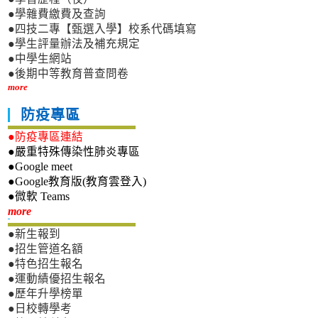
●學雜費繳費及查詢
●四技二專【甄選入學】校系代碼填寫
●學生評量辦法及補充規定
●中學生網站
●後期中等教育普查問卷
more
防疫專區
●防疫專區連結
●嚴重特殊傳染性肺炎專區
●Google meet
●Google教育版(教育雲登入)
●微軟 Teams
新生專區
more
●新生報到
●招生管道名額
●特色招生報名
●運動績優招生報名
●歷年升學榜單
●日校轉學考