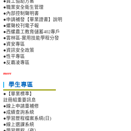
●員工協助方案
●職業安全衛生管理
●內部控制聲明書
●申請補發【畢業證書】說明
●螺聲校刊電子報
●西螺農工教育儲蓄402專戶
●雲林區-實用技能學程分發
●資安專區
●資訊安全政策
●性平專區
●反霸凌專區
more
學生專區
●【畢業標準】
註冊組重要訊息
●線上申請重補修
●成績查詢系統
●學習歷程檔案系統(日)
●線上選課系統
●學習歷程（夜）