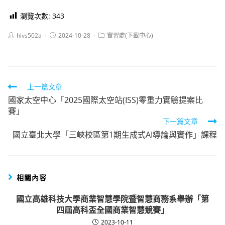
瀏覽次數:
343
Post
Post
Post
hlvs502a
2024-10-28
實習處(下載中心)
author:
published:
category:
Read
上一篇文章
國家太空中心「2025國際太空站(ISS)零重力實驗提案比
more
賽」
articles
下一篇文章
國立臺北大學「三峽校區第1期生成式AI導論與實作」課程
相關內容
國立高雄科技大學商業智慧學院暨智慧商務系舉辦「第
四屆高科盃全國商業智慧競賽」
2023-10-11