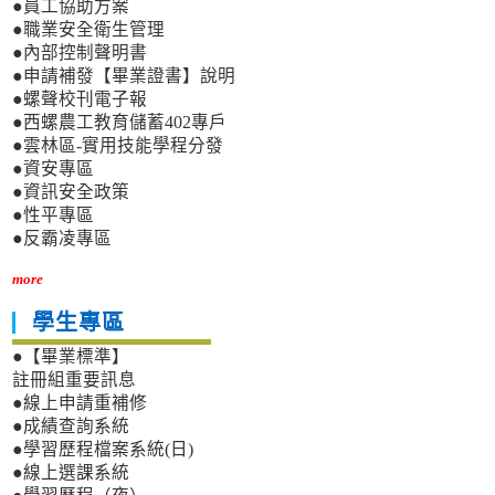
●員工協助方案
●職業安全衛生管理
●內部控制聲明書
●申請補發【畢業證書】說明
●螺聲校刊電子報
●西螺農工教育儲蓄402專戶
●雲林區-實用技能學程分發
●資安專區
●資訊安全政策
●性平專區
●反霸凌專區
more
學生專區
●【畢業標準】
註冊組重要訊息
●線上申請重補修
●成績查詢系統
●學習歷程檔案系統(日)
●線上選課系統