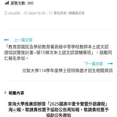
瀏覽次數:
380
Post
Post
Post
hlvs206
2024-10-25
學生訊息
/
教職員公告
author:
published:
category:
Read
上一篇文章
「教育部國民及學前教育署高級中等學校教師本土語文認
more
證培訓實施計畫─第15梯次本土語文認證輔導班」，鼓勵同
articles
仁報名參加。
下一篇文章
元智大學114學年度學士班特殊選才招生相關資訊
相關內容
東海大學推廣部辦理「2025國高中夏令營暨外語課程」
海￼報，敬請貴校惠予協助公告周知報，敬請貴校惠予
協助公告周知