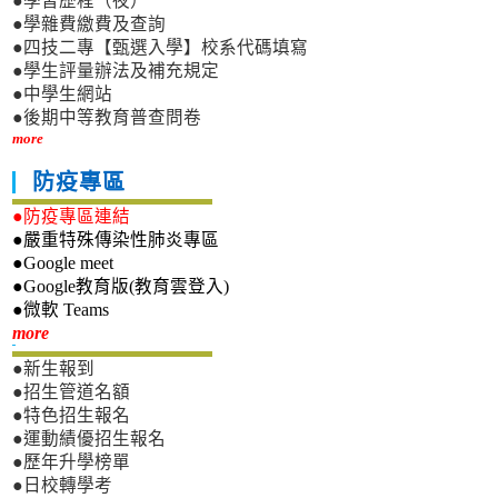
●學習歷程（夜）
●學雜費繳費及查詢
●四技二專【甄選入學】校系代碼填寫
●學生評量辦法及補充規定
●中學生網站
●後期中等教育普查問卷
more
防疫專區
●防疫專區連結
●嚴重特殊傳染性肺炎專區
●Google meet
●Google教育版(教育雲登入)
●微軟 Teams
新生專區
more
●新生報到
●招生管道名額
●特色招生報名
●運動績優招生報名
●歷年升學榜單
●日校轉學考