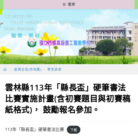
跳
選單
轉
至
主
要
內
容
>
-首頁公告(勿勾選)
>
學生訊息
雲林縣113年「縣長盃」硬筆書法
比賽實施計畫(含初賽題目與初賽稿
紙格式)， 鼓勵報名參加。
113年「縣長盃」硬筆書法比賽
下載