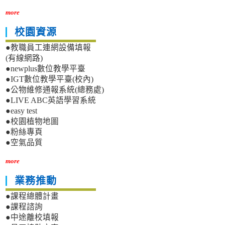
more
校園資源
●教職員工連網設備填報
(有線網路)
●newplus數位教學平臺
●IGT數位教學平臺(校內)
●公物維修通報系統(總務處)
●LIVE ABC英語學習系統
●easy test
●校園植物地圖
●粉絲專頁
●空氣品質
more
業務推動
●課程總體計畫
●課程諮詢
●中途離校填報