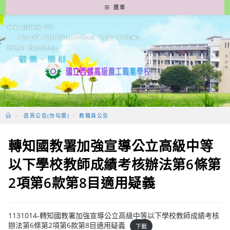
跳
選單
轉
至
主
要
內
容
>
-首頁公告(勿勾選)
>
教職員公告
轉知國教署加強宣導公立高級中等
以下學校教師成績考核辦法第6條第
2項第6款第8目適用疑義
1131014-轉知國教署加強宣導公立高級中等以下學校教師成績考核
辦法第6條第2項第6款第8目適用疑義
下載