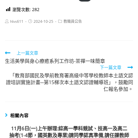
瀏覽次數:
282
Post
Post
Post
hlvs611
2024-10-25
教職員公告
author:
published:
category:
Read
上一篇文章
生活美學與身心療癒系列工作坊-茶禪一味簡章
more
下一篇文章
articles
「教育部國民及學前教育署高級中等學校教師本土語文認
證培訓實施計畫─第15梯次本土語文認證輔導班」，鼓勵同
仁報名參加。
相關內容
11月6日(一)上午辦理:綜高一學科競試、技高一及高二
抽考(1-4節，國英數及專業)請同學認真準備,請任課教師