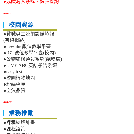
●成績輸入系統、課表查詢
more
校園資源
●教職員工連網設備填報
(有線網路)
●newplus數位教學平臺
●IGT數位教學平臺(校內)
●公物維修通報系統(總務處)
●LIVE ABC英語學習系統
●easy test
●校園植物地圖
●粉絲專頁
●空氣品質
more
業務推動
●課程總體計畫
●課程諮詢