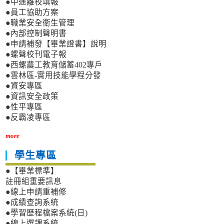
●中途離校填報
●員工協助方案
●職業安全衛生管理
●內部控制聲明書
●申請補發【畢業證書】說明
●螺聲校刊電子報
●西螺農工教育儲蓄402專戶
●雲林區-實用技能學程分發
●資安專區
●資訊安全政策
●性平專區
●反霸凌專區
more
學生專區
●【畢業標準】
註冊組重要訊息
●線上申請重補修
●成績查詢系統
●學習歷程檔案系統(日)
●線上選課系統