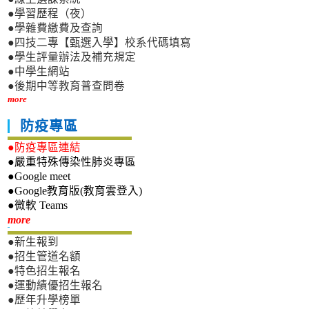
●學習歷程（夜）
●學雜費繳費及查詢
●四技二專【甄選入學】校系代碼填寫
●學生評量辦法及補充規定
●中學生網站
●後期中等教育普查問卷
more
防疫專區
●防疫專區連結
●嚴重特殊傳染性肺炎專區
●Google meet
●Google教育版(教育雲登入)
●微軟 Teams
新生專區
more
●新生報到
●招生管道名額
●特色招生報名
●運動績優招生報名
●歷年升學榜單