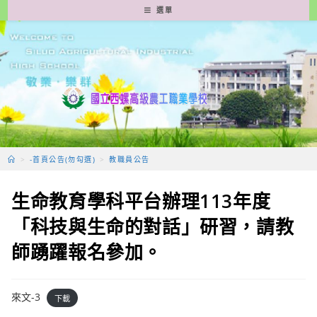
跳
選單
轉
至
主
要
內
容
>
-首頁公告(勿勾選)
>
教職員公告
生命教育學科平台辦理113年度
「科技與生命的對話」研習，請教
師踴躍報名參加。
來文-3
下載