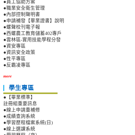
●員工協助方案
●職業安全衛生管理
●內部控制聲明書
●申請補發【畢業證書】說明
●螺聲校刊電子報
●西螺農工教育儲蓄402專戶
●雲林區-實用技能學程分發
●資安專區
●資訊安全政策
●性平專區
●反霸凌專區
more
學生專區
●【畢業標準】
註冊組重要訊息
●線上申請重補修
●成績查詢系統
●學習歷程檔案系統(日)
●線上選課系統