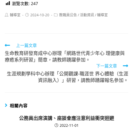
瀏覽次數:
247
Post
Post
Post
輔導室
2024-10-20
教職員公告
/
活動資訊
/
輔導室
author:
published:
category:
Read
上一篇文章
生命教育研發育成中心辦理「網路世代青少年心 理健康與
more
療癒系列研習」簡章，請教師踴躍參加。
articles
下一篇文章
生涯規劃學科中心辦理「公開觀課-職涯世 界心體驗（生涯
資訊融入）」研習，請教師踴躍報名參加。
相關內容
公務員出席演講、座談會應注意利益衝突迴避
2022-11-01