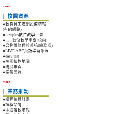
more
校園資源
●教職員工連網設備填報
(有線網路)
●newplus數位教學平臺
●IGT數位教學平臺(校內)
●公物維修通報系統(總務處)
●LIVE ABC英語學習系統
●easy test
●校園植物地圖
●粉絲專頁
●空氣品質
more
業務推動
●課程總體計畫
●課程諮詢
●中途離校填報