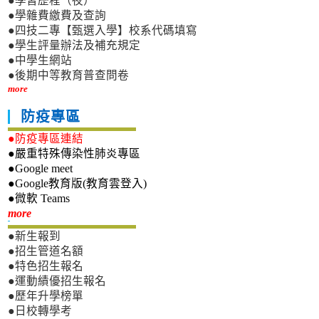
●學習歷程（夜）
●學雜費繳費及查詢
●四技二專【甄選入學】校系代碼填寫
●學生評量辦法及補充規定
●中學生網站
●後期中等教育普查問卷
more
防疫專區
●防疫專區連結
●嚴重特殊傳染性肺炎專區
●Google meet
●Google教育版(教育雲登入)
●微軟 Teams
新生專區
more
●新生報到
●招生管道名額
●特色招生報名
●運動績優招生報名
●歷年升學榜單
●日校轉學考