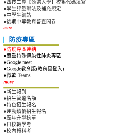
●四技二專【甄選入學】校系代碼填寫
●學生評量辦法及補充規定
●中學生網站
●後期中等教育普查問卷
more
防疫專區
●防疫專區連結
●嚴重特殊傳染性肺炎專區
●Google meet
●Google教育版(教育雲登入)
●微軟 Teams
新生專區
more
●新生報到
●招生管道名額
●特色招生報名
●運動績優招生報名
●歷年升學榜單
●日校轉學考
●校內轉科考