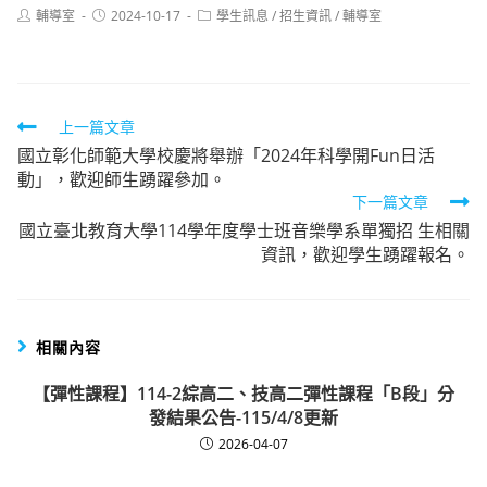
Post
Post
Post
輔導室
2024-10-17
學生訊息
/
招生資訊
/
輔導室
author:
published:
category:
Read
上一篇文章
國立彰化師範大學校慶將舉辦「2024年科學開Fun日活
more
動」，歡迎師生踴躍參加。
articles
下一篇文章
國立臺北教育大學114學年度學士班音樂學系單獨招 生相關
資訊，歡迎學生踴躍報名。
相關內容
【彈性課程】114-2綜高二、技高二彈性課程「B段」分
發結果公告-115/4/8更新
2026-04-07