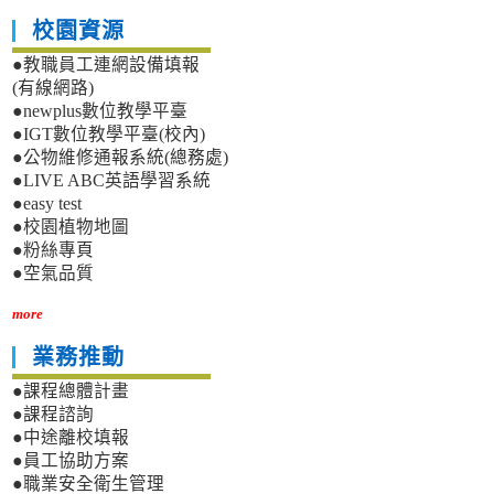
校園資源
●教職員工連網設備填報
(有線網路)
●newplus數位教學平臺
●IGT數位教學平臺(校內)
●公物維修通報系統(總務處)
●LIVE ABC英語學習系統
●easy test
●校園植物地圖
●粉絲專頁
●空氣品質
more
業務推動
●課程總體計畫
●課程諮詢
●中途離校填報
●員工協助方案
●職業安全衛生管理