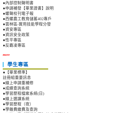
●內部控制聲明書
●申請補發【畢業證書】說明
●螺聲校刊電子報
●西螺農工教育儲蓄402專戶
●雲林區-實用技能學程分發
●資安專區
●資訊安全政策
●性平專區
●反霸凌專區
more
學生專區
●【畢業標準】
註冊組重要訊息
●線上申請重補修
●成績查詢系統
●學習歷程檔案系統(日)
●線上選課系統
●學習歷程（夜）
●學雜費繳費及查詢