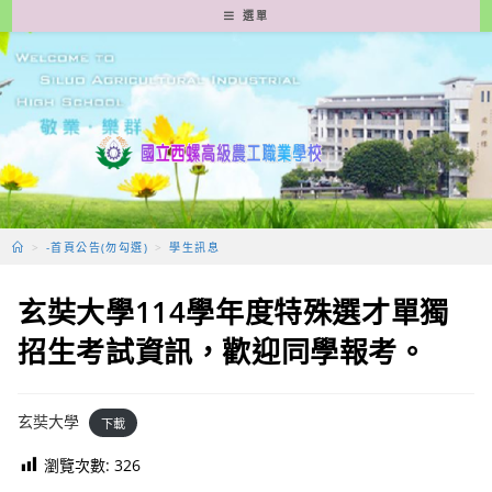
跳
選單
轉
至
主
要
內
容
>
-首頁公告(勿勾選)
>
學生訊息
玄奘大學114學年度特殊選才單獨
招生考試資訊，歡迎同學報考。
玄奘大學
下載
瀏覽次數:
326