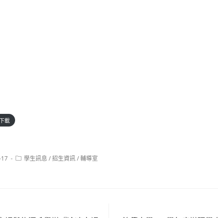
下載
Post
-17
學生訊息
/
招生資訊
/
輔導室
category: