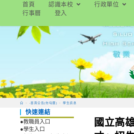
跳
首頁
認識本校
行政單位
轉
行事曆
登入
至
主
要
內
容
>
-首頁公告(勿勾選)
>
學生訊息
快速連結
國立高雄
●教職員入口
●學生入口