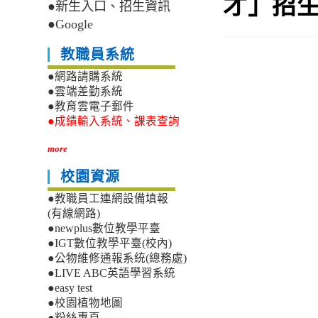
才」招
●新生入口、招生資訊
●Google
教職員系統
●網路請購系統
●雲端差勤系統
●教育雲電子郵件
●成績輸入系統、課表查詢
more
校園資源
●教職員工連網設備填報
(有線網路)
●newplus數位教學平臺
●IGT數位教學平臺(校內)
●公物維修通報系統(總務處)
●LIVE ABC英語學習系統
●easy test
●校園植物地圖
●粉絲專頁