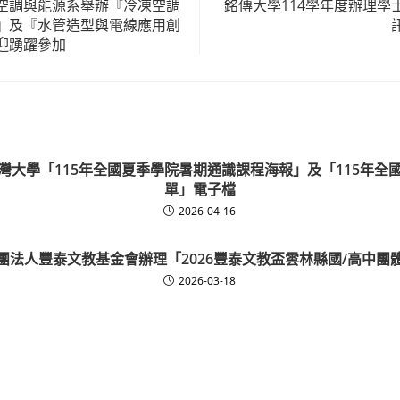
空調與能源系舉辦『冷凍空調
銘傳大學114學年度辦理學
』及『水管造型與電線應用創
迎踴躍參加
灣大學「115年全國夏季學院暑期通識課程海報」及「115年全
單」電子檔
2026-04-16
團法人豐泰文教基金會辦理「2026豐泰文教盃雲林縣國/高中團
2026-03-18