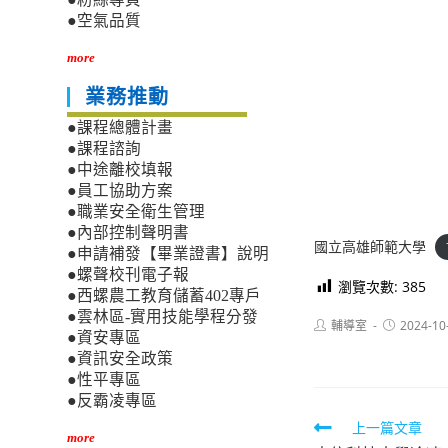
●空氣品質
more
業務推動
●課程總體計畫
●課程諮詢
●中途離校填報
●員工協助方案
●職業安全衛生管理
●內部控制聲明書
國立高雄師範大學
●申請補發【畢業證書】說明
●螺聲校刊電子報
瀏覽次數:
385
●西螺農工教育儲蓄402專戶
●雲林區-實用技能學程分發
Post
Post
輔導室
2024-10
●資安專區
author:
published:
●資訊安全政策
●性平專區
●反霸凌專區
Read
上一篇文章
more