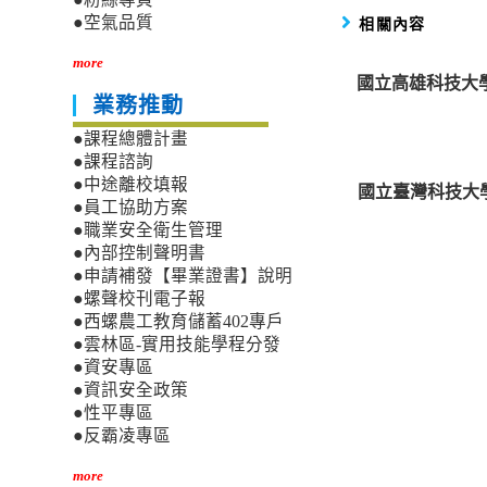
相關內容
●空氣品質
more
國立高雄科技大
業務推動
●課程總體計畫
●課程諮詢
●中途離校填報
國立臺灣科技大學
●員工協助方案
●職業安全衛生管理
●內部控制聲明書
●申請補發【畢業證書】說明
●螺聲校刊電子報
●西螺農工教育儲蓄402專戶
●雲林區-實用技能學程分發
●資安專區
●資訊安全政策
●性平專區
●反霸凌專區
more