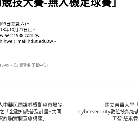
競技大賽-無人機足球賽」
09日(星期六)。
3年10月21日止。
.aerc1988.com.tw。
ei@mail.hdut.edu.tw。
Post
10-09
實習處(下載中心)
:
category:
人中華民國證券暨期貨市場發
國立東華大學「
理之「金融知識普及計畫~共同
Cybersecurity數位
資詐騙實體宣導講座」
工智 慧素養