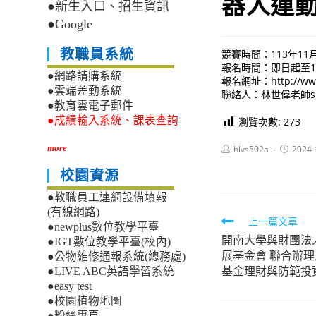
器人運動
●新生入口、招生資訊
●Google
教職員系統
競賽時間：113年11月
報名時間：即日起至11
●網路請購系統
報名網址：http://www
●雲端差勤系統
聯絡人：林世偉老師shihw
●教育雲電子郵件
●成績輸入系統、課表查詢
瀏覽次數:
273
Post
Post
more
hlvs502a
2024-
author:
published
校園資源
●教職員工連網設備填報
(有線網路)
Read
上一篇文章
●newplus數位教學平臺
開南大學與財團法
more
●IGT數位教學平臺(校內)
展基金會 聯合辦
●公物維修通報系統(總務處)
articles
基金理財與防範投
●LIVE ABC英語學習系統
●easy test
●校園植物地圖
●粉絲專頁