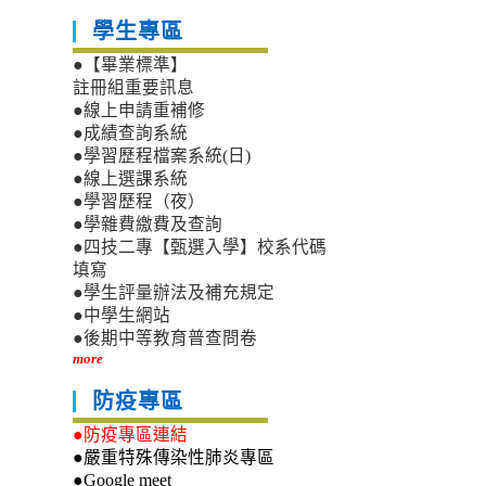
學生專區
●【畢業標準】
註冊組重要訊息
●線上申請重補修
●成績查詢系統
●學習歷程檔案系統(日)
●線上選課系統
●學習歷程（夜）
●學雜費繳費及查詢
●四技二專【甄選入學】校系代碼
填寫
●學生評量辦法及補充規定
●中學生網站
●後期中等教育普查問卷
more
防疫專區
●防疫專區連結
●嚴重特殊傳染性肺炎專區
●Google meet