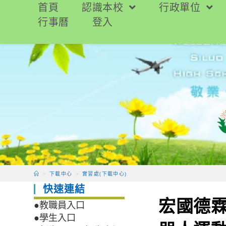
跳
首頁
認識本校
行政單位
轉
行事曆
登入
至
主
要
內
容
>
下載中心
>
實習處(下載中心)
快速連結
宏國德霖
●教職員入口
●學生入口