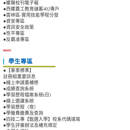
●螺聲校刊電子報
●西螺農工教育儲蓄402專戶
●雲林區-實用技能學程分發
●資安專區
●資訊安全政策
●性平專區
●反霸凌專區
more
學生專區
●【畢業標準】
註冊組重要訊息
●線上申請重補修
●成績查詢系統
●學習歷程檔案系統(日)
●線上選課系統
●學習歷程（夜）
●學雜費繳費及查詢
●四技二專【甄選入學】校系代碼填寫
●學生評量辦法及補充規定