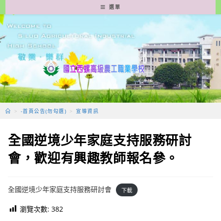
跳
選單
轉
至
主
要
內
容
>
-首頁公告(勿勾選)
>
宣導資訊
全國逆境少年家庭支持服務研討
會，歡迎有興趣教師報名參。
全國逆境少年家庭支持服務研討會
下載
瀏覽次數:
382