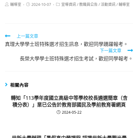
Post
Post
Post
輔導室
2024-10-07
宣導資訊
/
教職員公告
/
活動資訊
/
輔導室
author:
published:
category:
Read
上一篇文章
真理大學學士班特殊選才招生訊息，歡迎同學踴躍報考。
more
下一篇文章
articles
長榮大學學士班特殊選才招生考試，歡迎同學報考。
相關內容
轉知「113學年度國立高級中等學校校長遴選簡章（含
積分表）」業已公告於教育部國民及學前教育署網頁
2024-05-22