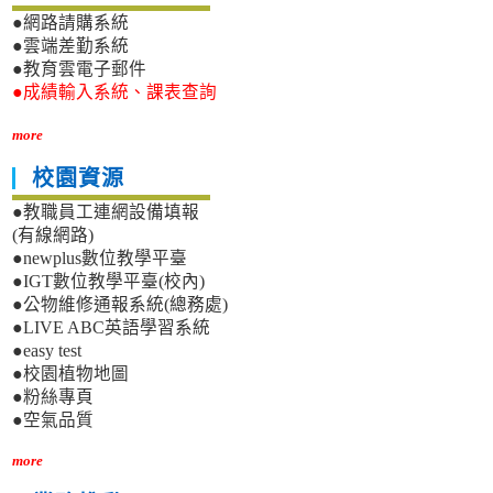
●網路請購系統
●雲端差勤系統
●教育雲電子郵件
●成績輸入系統、課表查詢
more
校園資源
●教職員工連網設備填報
(有線網路)
●newplus數位教學平臺
●IGT數位教學平臺(校內)
●公物維修通報系統(總務處)
●LIVE ABC英語學習系統
●easy test
●校園植物地圖
●粉絲專頁
●空氣品質
more