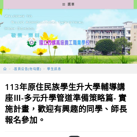
跳
選單
轉
至
主
要
內
容
>
-首頁公告(勿勾選)
>
學生訊息
113年原住民族學生升大學輔導講
座Ⅲ-多元升學管道準備策略篇- 實
施計畫，歡迎有興趣的同學、師長
報名參加。