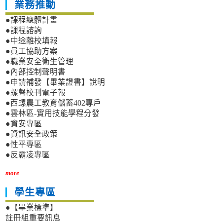
業務推動
●課程總體計畫
●課程諮詢
●中途離校填報
●員工協助方案
●職業安全衛生管理
●內部控制聲明書
●申請補發【畢業證書】說明
●螺聲校刊電子報
●西螺農工教育儲蓄402專戶
●雲林區-實用技能學程分發
●資安專區
●資訊安全政策
●性平專區
●反霸凌專區
more
學生專區
●【畢業標準】
註冊組重要訊息