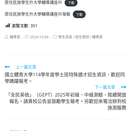
原住民族學生升大學輔導講座Ⅲ
下載
原住民族學生升大學輔導講座Ⅲ海報
下載
瀏覽次數:
351
Post
Post
Post
輔導室
2024-10-04
學生訊息
/
招生資訊
/
輔導室
author:
published:
category:
Read
上一篇文章
國立體育大學114學年度學士班特殊選才招生資訊，歡迎同
more
學踴躍報考。
articles
下一篇文章
「全民英檢」（GEPT）2025年初級、中級測驗，陸續開放
報名，請貴校公告並鼓勵學生報考。另歡迎來電洽辦到校
施測服務