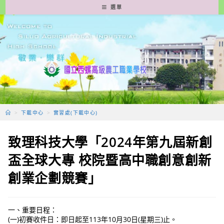
跳
選單
轉
至
主
要
內
容
>
下載中心
>
實習處(下載中心)
致理科技大學「2024年第九屆新創
盃全球大專 校院暨高中職創意創新
創業企劃競賽」
一、重要日程：
(一)初賽收件日：即日起至113年10月30日(星期三)止。