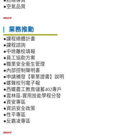
●粉絲專頁
●空氣品質
more
業務推動
●課程總體計畫
●課程諮詢
●中途離校填報
●員工協助方案
●職業安全衛生管理
●內部控制聲明書
●申請補發【畢業證書】說明
●螺聲校刊電子報
●西螺農工教育儲蓄402專戶
●雲林區-實用技能學程分發
●資安專區
●資訊安全政策
●性平專區
●反霸凌專區
more