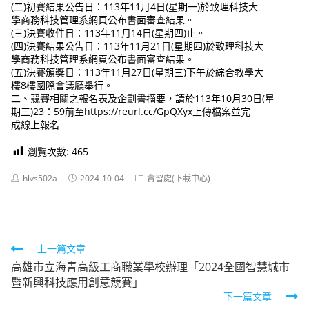
(二)初賽結果公告日：113年11月4日(星期一)於致理科技大
學商務科技管理系網頁公布書面審查結果。
(三)決賽收件日：113年11月14日(星期四)止。
(四)決賽結果公告日：113年11月21日(星期四)於致理科技大
學商務科技管理系網頁公布書面審查結果。
(五)決賽頒獎日：113年11月27日(星期三)下午於綜合教學大
樓8樓國際會議廳舉行。
二、競賽相關之報名表及企劃書摘要，請於113年10月30日(星
期三)23：59前至https://reurl.cc/GpQXyx上傳檔案並完
成線上報名
瀏覽次數:
465
Post
Post
Post
hlvs502a
2024-10-04
實習處(下載中心)
author:
published:
category:
Read
上一篇文章
高雄市立海青高級工商職業學校辦理「2024全國智慧城市
more
暨新興科技應用創意競賽」
articles
下一篇文章