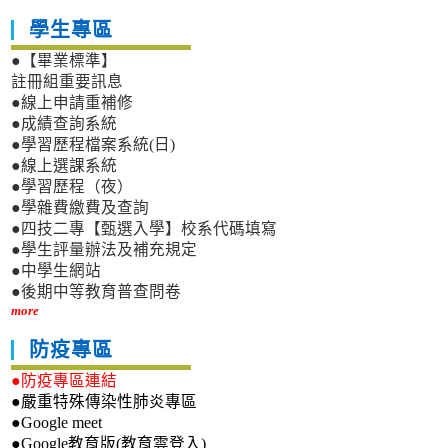
學生專區
●【畢業標準】
註冊組重要訊息
●線上申請重補修
●成績查詢系統
●學習歷程檔案系統(日)
●線上選課系統
●學習歷程（夜）
●學雜費繳費及查詢
●四技二專【甄選入學】校系代碼填寫
●學生評量辦法及補充規定
●中學生網站
●後期中等教育普查問卷
more
防疫專區
●防疫專區連結
●嚴重特殊傳染性肺炎專區
●Google meet
●Google教育版(教育雲登入)