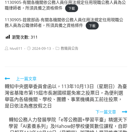
1130905-有關各機關依公務人員任用法規定任用現職公務人員為公
職律師者，所須具備之資格條件
下載
1130905-銓敘部函-有關各機關依公務人員任用法規定任用現職公
務人員為公職律師者，所須具備之資格條件
下載
瀏覽次數:
311
Post
Post
Post
hlvs611
2024-09-13
教職員公告
author:
published:
category:
Read
上一篇文章
轉知中央選舉委員會函以，113年10月13日（星期日）為臺
more
灣省基隆市第19屆市長謝國樑罷免案之投票日，為便利選
articles
舉區內各級機關、學校、團體、事業機構員工前往投票，
是日依法為應放假之日
下一篇文章
轉知公務人力發展學院「e等公務園+學習平臺」精選天下
學習「AI素養系列」及Hahow好學校優質數位課程，自即