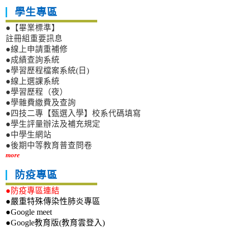
學生專區
●【畢業標準】
註冊組重要訊息
●線上申請重補修
●成績查詢系統
●學習歷程檔案系統(日)
●線上選課系統
●學習歷程（夜）
●學雜費繳費及查詢
●四技二專【甄選入學】校系代碼填寫
●學生評量辦法及補充規定
●中學生網站
●後期中等教育普查問卷
more
防疫專區
●防疫專區連結
●嚴重特殊傳染性肺炎專區
●Google meet
●Google教育版(教育雲登入)