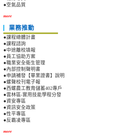
●空氣品質
more
業務推動
●課程總體計畫
●課程諮詢
●中途離校填報
●員工協助方案
●職業安全衛生管理
●內部控制聲明書
●申請補發【畢業證書】說明
●螺聲校刊電子報
●西螺農工教育儲蓄402專戶
●雲林區-實用技能學程分發
●資安專區
●資訊安全政策
●性平專區
●反霸凌專區
more