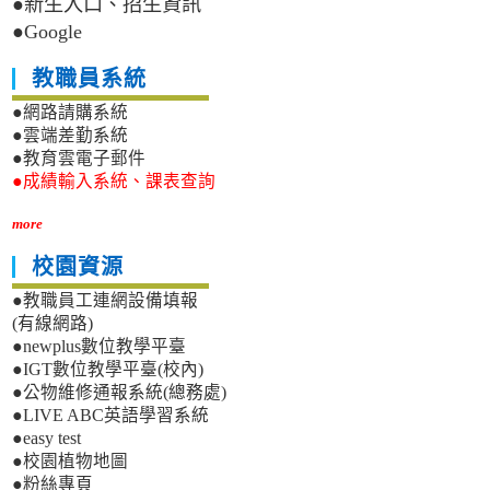
●新生入口、招生資訊
●Google
教職員系統
●網路請購系統
●雲端差勤系統
●教育雲電子郵件
●成績輸入系統、課表查詢
more
校園資源
●教職員工連網設備填報
(有線網路)
●newplus數位教學平臺
●IGT數位教學平臺(校內)
●公物維修通報系統(總務處)
●LIVE ABC英語學習系統
●easy test
●校園植物地圖
●粉絲專頁