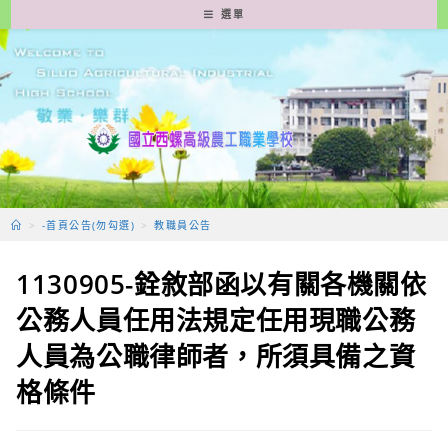
跳
選單
轉
至
主
要
內
容
>
-首頁公告(勿勾選)
>
教職員公告
1130905-銓敘部函以有關各機關依
公務人員任用法規定任用現職公務
人員為公職律師者，所須具備之資
格條件