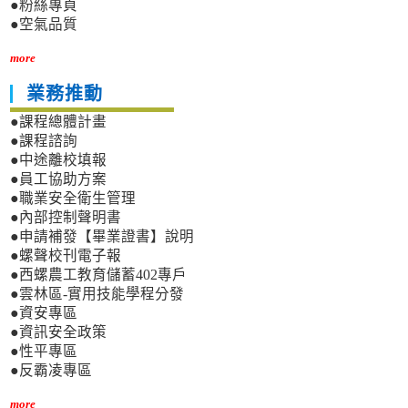
●粉絲專頁
●空氣品質
more
業務推動
●課程總體計畫
●課程諮詢
●中途離校填報
●員工協助方案
●職業安全衛生管理
●內部控制聲明書
●申請補發【畢業證書】說明
●螺聲校刊電子報
●西螺農工教育儲蓄402專戶
●雲林區-實用技能學程分發
●資安專區
●資訊安全政策
●性平專區
●反霸凌專區
more