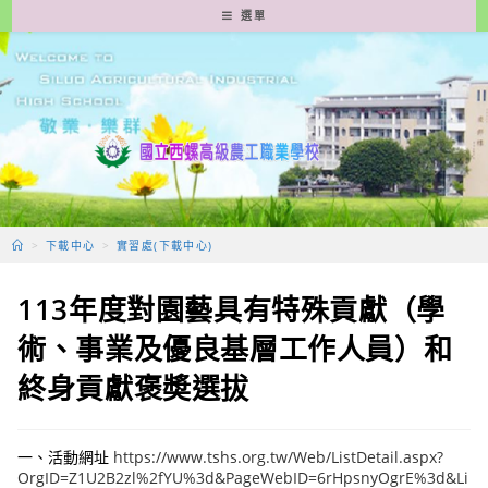
跳
選單
轉
至
主
要
內
容
>
下載中心
>
實習處(下載中心)
113年度對園藝具有特殊貢獻（學
術、事業及優良基層工作人員）和
終身貢獻褒奬選拔
一、活動網址
https://www.tshs.org.tw/Web/ListDetail.aspx?
OrgID=Z1U2B2zl%2fYU%3d&PageWebID=6rHpsnyOgrE%3d&Li