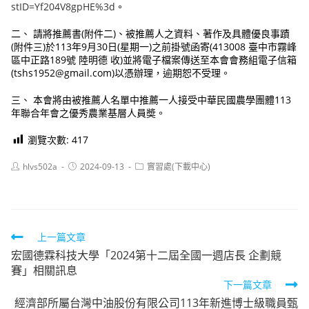
stID=Yf204V8gpHE%3d
。
二、 請將推薦書(附件二)、被推薦人之資料、著作及具體優良事蹟
(附件三)於113年9月30日(星期一)之前掛號函寄(413008 臺中市霧峰
區中正路189號 陸明德 收)並將電子檔案傳送至本會會務組電子信箱
(tshs1952@gmail.com)以憑辦理，逾期恕不受理。
三、 本會將由被推薦人名單中推薦一人接受中華民國農學團體113
年聯合年會之優秀農業基層人員奬。
瀏覽次數:
417
Post
Post
Post
hlvs502a
2024-09-13
實習處(下載中心)
author:
published:
category:
Read
上一篇文章
宏國德霖科技大學「2024第十二屆全國一週店長 企劃競
more
賽」相關訊息
articles
下一篇文章
經濟部所屬台灣中油股份有限公司113年新進博士級職員甄