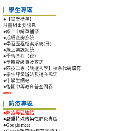
學生專區
●【畢業標準】
註冊組重要訊息
●線上申請重補修
●成績查詢系統
●學習歷程檔案系統(日)
●線上選課系統
●學習歷程（夜）
●學雜費繳費及查詢
●四技二專【甄選入學】校系代碼填寫
●學生評量辦法及補充規定
●中學生網站
●後期中等教育普查問卷
more
防疫專區
●防疫專區連結
●嚴重特殊傳染性肺炎專區
●Google meet