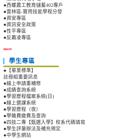
●西螺農工教育儲蓄402專戶
●雲林區-實用技能學程分發
●資安專區
●資訊安全政策
●性平專區
●反霸凌專區
more
學生專區
●【畢業標準】
註冊組重要訊息
●線上申請重補修
●成績查詢系統
●學習歷程檔案系統(日)
●線上選課系統
●學習歷程（夜）
●學雜費繳費及查詢
●四技二專【甄選入學】校系代碼填寫
●學生評量辦法及補充規定
●中學生網站