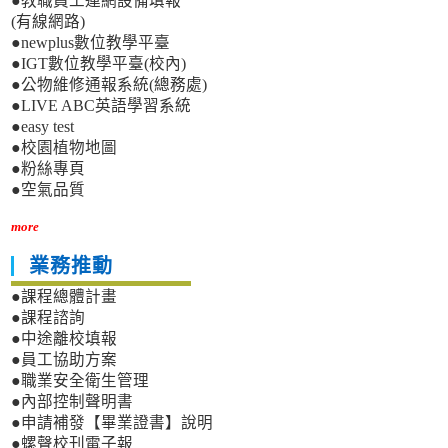
●教職員工連網設備填報
(有線網路)
●newplus數位教學平臺
●IGT數位教學平臺(校內)
●公物維修通報系統(總務處)
●LIVE ABC英語學習系統
●easy test
●校園植物地圖
●粉絲專頁
●空氣品質
more
業務推動
●課程總體計畫
●課程諮詢
●中途離校填報
●員工協助方案
●職業安全衛生管理
●內部控制聲明書
●申請補發【畢業證書】說明
●螺聲校刊電子報