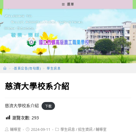
跳
選單
轉
至
主
要
內
容
>
-首頁公告(勿勾選)
>
學生訊息
慈濟大學校系介紹
慈濟大學校系介紹
下載
瀏覽次數:
293
Post
Post
Post
輔導室
2024-09-11
學生訊息
/
招生資訊
/
輔導室
author:
published:
category: