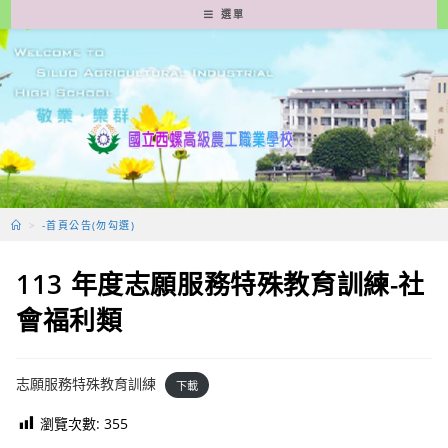
跳
選單
轉
至
主
要
內
容
>
-首頁公告(勿勾選)
113 年度志願服務特殊教育訓練-社
會福利類
志願服務特殊教育訓練
下載
瀏覽次數:
355