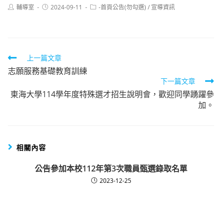
Post
Post
Post
輔導室
2024-09-11
-首頁公告(勿勾選)
/
宣導資訊
author:
published:
category:
Read
上一篇文章
志願服務基礎教育訓練
more
下一篇文章
articles
東海大學114學年度特殊選才招生說明會，歡迎同學踴躍參
加。
相關內容
公告參加本校112年第3次職員甄選錄取名單
2023-12-25