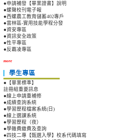
●申請補發【畢業證書】說明
●螺聲校刊電子報
●西螺農工教育儲蓄402專戶
●雲林區-實用技能學程分發
●資安專區
●資訊安全政策
●性平專區
●反霸凌專區
more
學生專區
●【畢業標準】
註冊組重要訊息
●線上申請重補修
●成績查詢系統
●學習歷程檔案系統(日)
●線上選課系統
●學習歷程（夜）
●學雜費繳費及查詢
●四技二專【甄選入學】校系代碼填寫