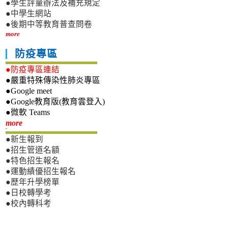
●學生評量辦法及補充規定
●中學生網站
●後期中等教育普查問卷
more
防疫專區
●防疫專區連結
●嚴重特殊傳染性肺炎專區
●Google meet
●Google教育版(教育雲登入)
●微軟 Teams
新生專區
more
●新生報到
●招生管道名額
●特色招生報名
●運動績優招生報名
●歷年升學榜單
●日校轉學考
●校內轉科考