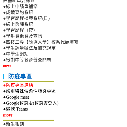
註冊組重要訊息
●線上申請重補修
●成績查詢系統
●學習歷程檔案系統(日)
●線上選課系統
●學習歷程（夜）
●學雜費繳費及查詢
●四技二專【甄選入學】校系代碼填寫
●學生評量辦法及補充規定
●中學生網站
●後期中等教育普查問卷
more
防疫專區
●防疫專區連結
●嚴重特殊傳染性肺炎專區
●Google meet
●Google教育版(教育雲登入)
●微軟 Teams
新生專區
more
●新生報到