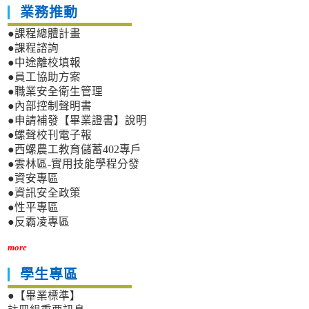
業務推動
●課程總體計畫
●課程諮詢
●中途離校填報
●員工協助方案
●職業安全衛生管理
●內部控制聲明書
●申請補發【畢業證書】說明
●螺聲校刊電子報
●西螺農工教育儲蓄402專戶
●雲林區-實用技能學程分發
●資安專區
●資訊安全政策
●性平專區
●反霸凌專區
more
學生專區
●【畢業標準】