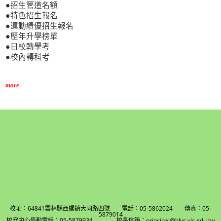
●招生管道名額
●特色招生報名
●運動績優招生報名
●歷年升學榜單
●日校轉學考
●校內轉科考
more
校址：64841雲林縣西螺鎮大同路四號 電話：05-5862024 傳真：05-
5879014
校安中心值勤電話：05-5879934 校長信箱：principal@hlvs.ylc.edu.tw