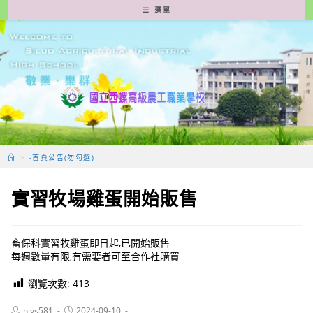
跳
選單
轉
至
主
要
內
容
>
-首頁公告(勿勾選)
實習牧場雞蛋開始販售
畜保科實習牧雞蛋即日起,已開始販售
每週數量有限,有需要者可至合作社購買
瀏覽次數:
413
Post
Post
hlvs581
2024-09-10