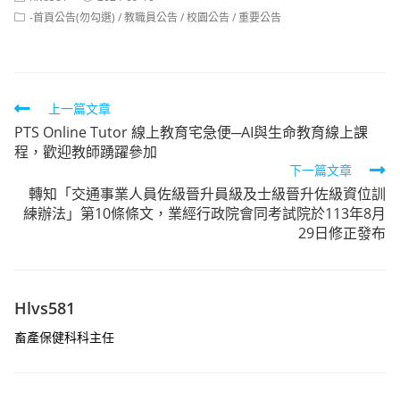
author:
published:
Post
-首頁公告(勿勾選)
/
教職員公告
/
校園公告
/
重要公告
category:
Read
上一篇文章
PTS Online Tutor 線上教育宅急便─AI與生命教育線上課
more
程，歡迎教師踴躍參加
articles
下一篇文章
轉知「交通事業人員佐級晉升員級及士級晉升佐級資位訓
練辦法」第10條條文，業經行政院會同考試院於113年8月
29日修正發布
Hlvs581
畜產保健科科主任