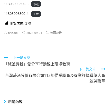
11303006300-5
下載
11303006300-4
下載
瀏覽次數:
379
Post
Post
Post
hlvs303
2024-09-04
校園公告
author:
published:
category:
Read
上一篇文章
「減塑有我」愛分享行動線上環境教育
more
下一篇文章
articles
台灣菸酒股份有限公司113年從業職員及從業評價職位人員
甄試簡章
相關內容