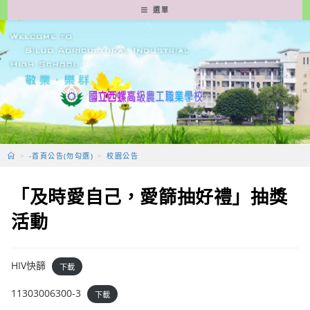
跳
選單
轉
至
主
要
內
容
>
-首頁公告(勿勾選)
>
校園公告
「及時愛自己，愛篩抽好禮」抽獎
活動
HIV快篩
下載
11303006300-3
下載