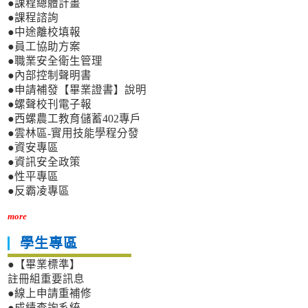
●課程總體計畫
●課程諮詢
●中途離校填報
●員工協助方案
●職業安全衛生管理
●內部控制聲明書
●申請補發【畢業證書】說明
●螺聲校刊電子報
●西螺農工教育儲蓄402專戶
●雲林區-實用技能學程分發
●資安專區
●資訊安全政策
●性平專區
●反霸凌專區
more
學生專區
●【畢業標準】
註冊組重要訊息
●線上申請重補修
●成績查詢系統