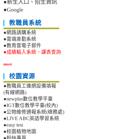
●新生入口、招生資訊
●Google
教職員系統
●網路請購系統
●雲端差勤系統
●教育雲電子郵件
●成績輸入系統、課表查詢
more
校園資源
●教職員工連網設備填報
(有線網路)
●newplus數位教學平臺
●IGT數位教學平臺(校內)
●公物維修通報系統(總務處)
●LIVE ABC英語學習系統
●easy test
●校園植物地圖
●粉絲專頁