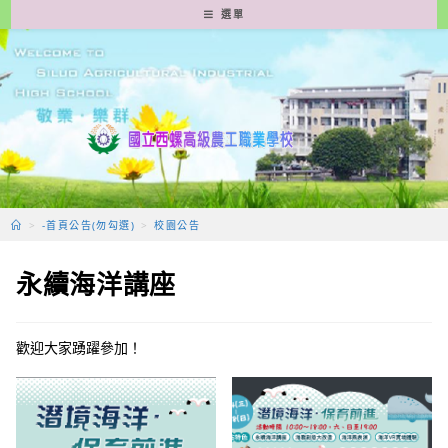
跳
選單
轉
至
主
要
內
容
>
-首頁公告(勿勾選)
>
校園公告
永續海洋講座
歡迎大家踴躍參加！