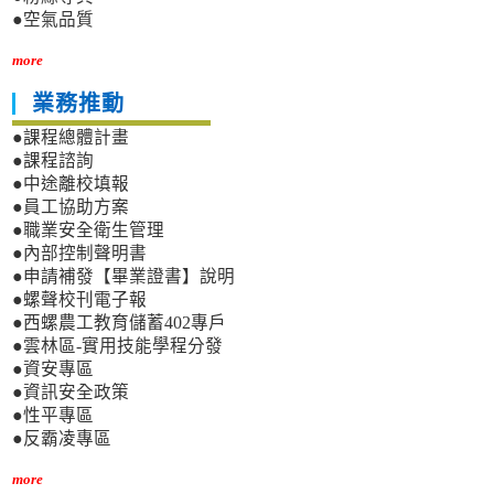
●空氣品質
more
業務推動
●課程總體計畫
●課程諮詢
●中途離校填報
●員工協助方案
●職業安全衛生管理
●內部控制聲明書
●申請補發【畢業證書】說明
●螺聲校刊電子報
●西螺農工教育儲蓄402專戶
●雲林區-實用技能學程分發
●資安專區
●資訊安全政策
●性平專區
●反霸凌專區
more