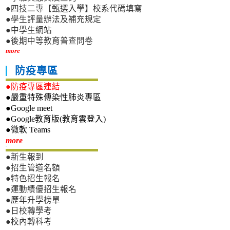
●四技二專【甄選入學】校系代碼填寫
●學生評量辦法及補充規定
●中學生網站
●後期中等教育普查問卷
more
防疫專區
●防疫專區連結
●嚴重特殊傳染性肺炎專區
●Google meet
●Google教育版(教育雲登入)
●微軟 Teams
新生專區
more
●新生報到
●招生管道名額
●特色招生報名
●運動績優招生報名
●歷年升學榜單
●日校轉學考
●校內轉科考