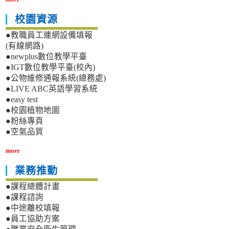
校園資源
●教職員工連網設備填報
(有線網路)
●newplus數位教學平臺
●IGT數位教學平臺(校內)
●公物維修通報系統(總務處)
●LIVE ABC英語學習系統
●easy test
●校園植物地圖
●粉絲專頁
●空氣品質
more
業務推動
●課程總體計畫
●課程諮詢
●中途離校填報
●員工協助方案