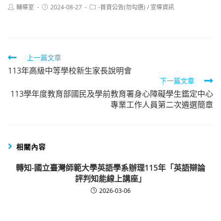
Post
Post
Post
輔導室
2024-08-27
-首頁公告(勿勾選)
/
宣導資訊
author:
published:
category:
Read
上一篇文章
113年高級中等學校新生家長說明會
more
下一篇文章
articles
113學年度教育部國民及學前教育署身心障礙學生鑑定中心
專業工作人員第二次遴選簡章
相關內容
轉知-國立臺灣師範大學英語學系辦理115年「英語辯論
評判知能線上講座」
2026-03-06