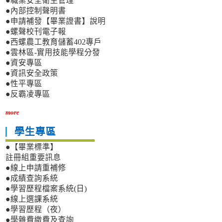
●職業安全衛生管理
●內部控制聲明書
●申請補發【畢業證書】說明
●螺聲校刊電子報
●西螺農工教育儲蓄402專戶
●雲林區-實用技能學程分發
●資安專區
●資訊安全政策
●性平專區
●反霸凌專區
more
學生專區
●【畢業標準】
註冊組重要訊息
●線上申請重補修
●成績查詢系統
●學習歷程檔案系統(日)
●線上選課系統
●學習歷程（夜）
●學雜費繳費及查詢