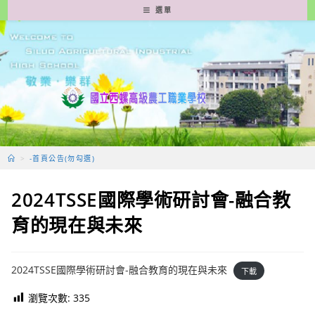
跳
選單
轉
至
主
要
內
容
>
-首頁公告(勿勾選)
2024TSSE國際學術研討會-融合教
育的現在與未來
2024TSSE國際學術研討會-融合教育的現在與未來
下載
瀏覽次數:
335