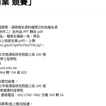
業 競賽」
或郵寄。請將報名資料檔案分別為報名表
件二）及作品 PPT 轉存 pdf
品)，檔案名稱統一為：隊伍
依上括號名稱.pdf)，上傳
ms.gle/X7q4YSi7Go7TRLGJ7。
台北市南港區研究院路三段 245 號
大學工程學院
姐
st.edu.tw
4 轉 154 或 603
：
表暨切結書。
台北市南港區研究院路三段 245 號
大學健康科技學院
電話：(02) 2782-1862 分機 243 轉 26
郵寄(或上傳)切結書。