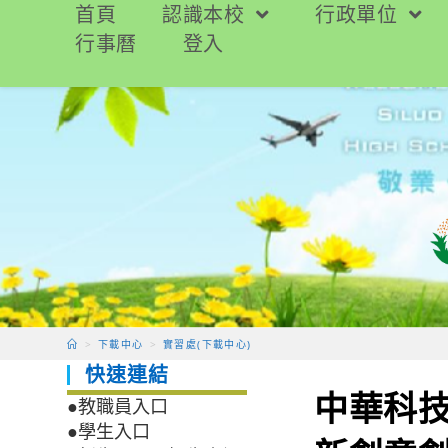
跳
首頁
認識本校
行政單位
轉
行事曆
登入
至
主
要
內
容
>
下載中心
>
實習處(下載中心)
快速連結
中華科技
●教職員入口
●學生入口