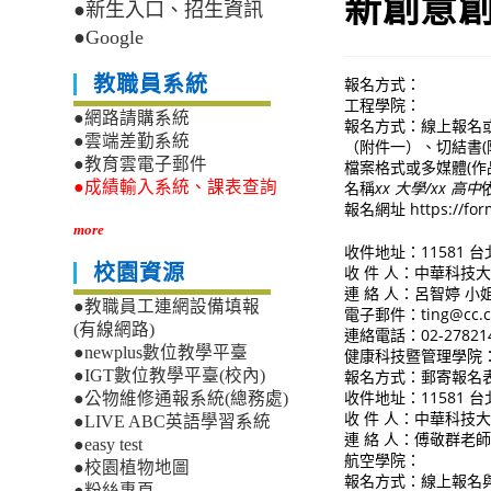
新創意創
●新生入口、招生資訊
●Google
教職員系統
報名方式：
工程學院：
●網路請購系統
報名方式：線上報名
●雲端差勤系統
（附件一）、切結書(附
●教育雲電子郵件
檔案格式或多媒體(作
名稱
xx 大學/xx 高中
●成績輸入系統、課表查詢
報名網址 https://for
more
收件地址：11581 
校園資源
收 件 人：中華科技
連 絡 人：呂智婷 小
●教職員工連網設備填報
電子郵件：ting@cc.cu
(有線網路)
連絡電話：02-2782146
●newplus數位教學平臺
健康科技暨管理學院
報名方式：郵寄報名
●IGT數位教學平臺(校內)
收件地址：11581 
●公物維修通報系統(總務處)
收 件 人：中華科技
●LIVE ABC英語學習系統
連 絡 人：傅敬群老師 連絡
●easy test
航空學院：
●校園植物地圖
報名方式：線上報名與
●粉絲專頁