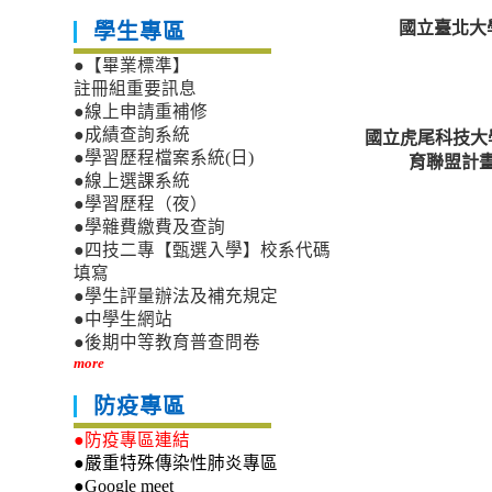
國立臺北大
學生專區
●【畢業標準】
註冊組重要訊息
●線上申請重補修
國立虎尾科技大
●成績查詢系統
●學習歷程檔案系統(日)
育聯盟計
●線上選課系統
●學習歷程（夜）
●學雜費繳費及查詢
●四技二專【甄選入學】校系代碼
填寫
●學生評量辦法及補充規定
●中學生網站
●後期中等教育普查問卷
more
防疫專區
●防疫專區連結
●嚴重特殊傳染性肺炎專區
●Google meet