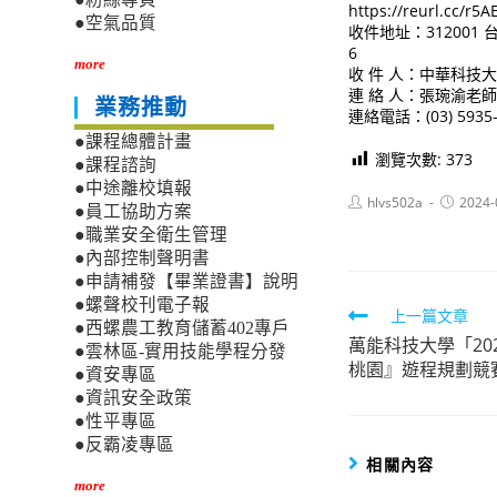
https://reurl.cc/r5A
●空氣品質
收件地址：312001 
6
more
收 件 人：中華科技
連 絡 人：張琬渝老師 電子
業務推動
連絡電話：(03) 5935-
●課程總體計畫
瀏覽次數:
373
●課程諮詢
●中途離校填報
Post
Post
hlvs502a
2024-
●員工協助方案
author:
published
●職業安全衛生管理
●內部控制聲明書
●申請補發【畢業證書】說明
●螺聲校刊電子報
Read
上一篇文章
●西螺農工教育儲蓄402專戶
萬能科技大學「20
more
●雲林區-實用技能學程分發
桃園』遊程規劃競
●資安專區
articles
●資訊安全政策
●性平專區
●反霸凌專區
相關內容
more