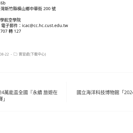
E6b
台灣新竹縣橫山鄉中華街 200 號
大學航空學院
郵件：icac@cc.hc.cust.edu.tw
707 轉 127
Post
08-22
實習處(下載中心)
:
category:
24萬能盃全國『永續 旅遊在
國立海洋科技博物館「20
賽」