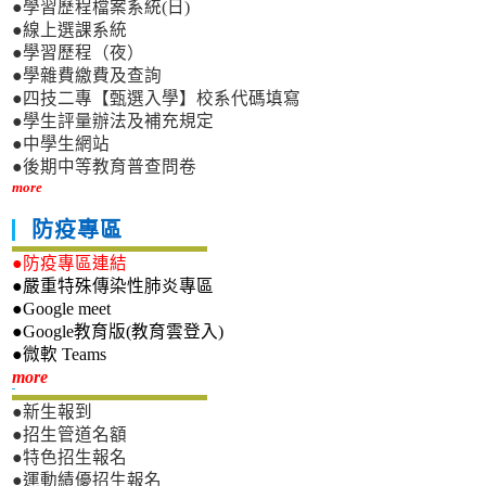
●學習歷程檔案系統(日)
●線上選課系統
●學習歷程（夜）
●學雜費繳費及查詢
●四技二專【甄選入學】校系代碼填寫
●學生評量辦法及補充規定
●中學生網站
●後期中等教育普查問卷
more
防疫專區
●防疫專區連結
●嚴重特殊傳染性肺炎專區
●Google meet
●Google教育版(教育雲登入)
●微軟 Teams
新生專區
more
●新生報到
●招生管道名額
●特色招生報名
●運動績優招生報名