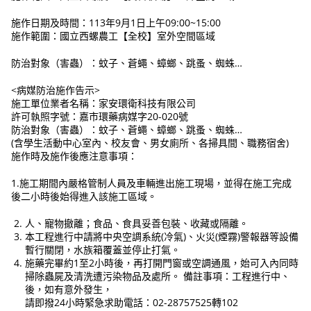
施作日期及時間：113年9月1日上午09:00~15:00
施作範圍：國立西螺農工【全校】室外空間區域
防治對象（害蟲）：蚊子、蒼蠅、蟑螂、跳蚤、蜘蛛…
<病媒防治施作告示>
施工單位業者名稱：家安環衛科技有限公司
許可執照字號：嘉市環藥病媒字20-020號
防治對象（害蟲）：蚊子、蒼蠅、蟑螂、跳蚤、蜘蛛…
(含學生活動中心室內、校友會、男女廁所、各掃具間、職務宿舍)
施作時及施作後應注意事項：
1.施工期間內嚴格管制人員及車輛進出施工現場，並得在施工完成
後二小時後始得進入該施工區域。
人、寵物撤離；食品、食具妥善包裝、收藏或隔離。
本工程進行中請將中央空調系統(冷氣)、火災(煙霧)警報器等設備
暫行關閉，水族箱覆蓋並停止打氣。
施藥完畢約1至2小時後，再打開門窗或空調通風，始可入內同時
掃除蟲屍及清洗遭污染物品及處所。 備註事項：工程進行中、
後，如有意外發生，
請即撥24小時緊急求助電話：02-28757525轉102