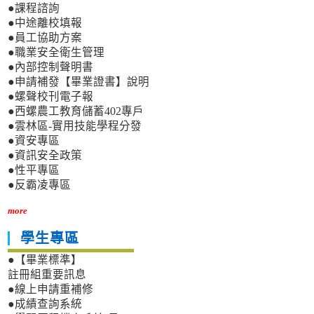
●課程諮詢
●中途離校填報
●員工協助方案
●職業安全衛生管理
●內部控制聲明書
●申請補發【畢業證書】說明
●螺聲校刊電子報
●西螺農工教育儲蓄402專戶
●雲林區-實用技能學程分發
●資安專區
●資訊安全政策
●性平專區
●反霸凌專區
more
學生專區
●【畢業標準】
註冊組重要訊息
●線上申請重補修
●成績查詢系統