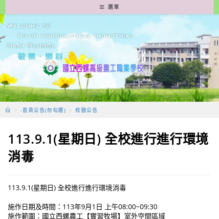
跳
選單
轉
至
主
要
內
容
>
-首頁公告(勿勾選)
>
校園公告
113.9.1(星期日) 全校進行進行環境
消毒
113.9.1(星期日) 全校進行進行環境消毒
施作日期及時間：113年9月1日 上午08:00~09:30
施作範圍：國立西螺農工【實習牧場】室外空間區域