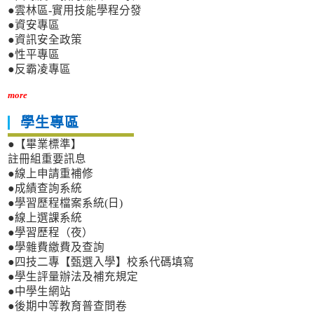
●雲林區-實用技能學程分發
●資安專區
●資訊安全政策
●性平專區
●反霸凌專區
more
學生專區
●【畢業標準】
註冊組重要訊息
●線上申請重補修
●成績查詢系統
●學習歷程檔案系統(日)
●線上選課系統
●學習歷程（夜）
●學雜費繳費及查詢
●四技二專【甄選入學】校系代碼填寫
●學生評量辦法及補充規定
●中學生網站
●後期中等教育普查問卷