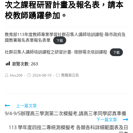
次之課程研習計畫及報名表，請本
校教師踴躍參加。
教育部113年度教師專業學習社群召集人講師培訓課程-縣市政府及
國教署報名表單報名表單
下載
社群召集人講師培訓課程之研習計畫- 增辦場次培訓課程
下載
瀏覽次數:
263
Post
Post
Post
hlvs206
2024-08-19
教職員公告
author:
published:
category:
Read
上一篇文章
9/4-9/5辦理高三學測第二次模擬考,請高三孝同學認真準備
more
下一篇文章
articles
113 學年度四技二專統測模擬考 各類各科詳細範圍表及日