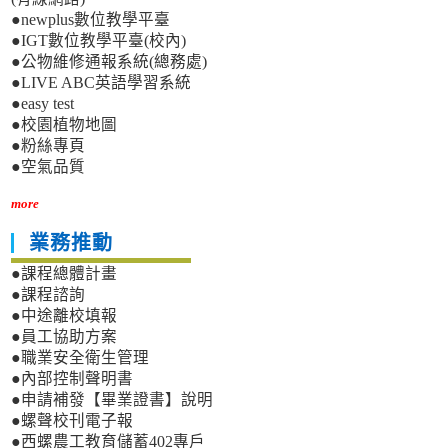
●newplus數位教學平臺
●IGT數位教學平臺(校內)
●公物維修通報系統(總務處)
●LIVE ABC英語學習系統
●easy test
●校園植物地圖
●粉絲專頁
●空氣品質
more
業務推動
●課程總體計畫
●課程諮詢
●中途離校填報
●員工協助方案
●職業安全衛生管理
●內部控制聲明書
●申請補發【畢業證書】說明
●螺聲校刊電子報
●西螺農工教育儲蓄402專戶