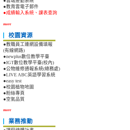
●雲端差勤系統
●教育雲電子郵件
●成績輸入系統、課表查詢
more
校園資源
●教職員工連網設備填報
(有線網路)
●newplus數位教學平臺
●IGT數位教學平臺(校內)
●公物維修通報系統(總務處)
●LIVE ABC英語學習系統
●easy test
●校園植物地圖
●粉絲專頁
●空氣品質
more
業務推動