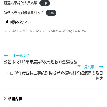
甄選結果錄取人員名單
下載
新進人員報到繳交資料表-1
下載
瀏覽次數:
233
Post
Post
Post
hlvs611
2024-08-19
-首頁公告(勿勾選)
/
重要公告
author:
published:
category:
Read
上一篇文章
公告本校113學年度第2次代理教師甄選成績
more
下一篇文章
articles
113 學年度四技二專統測模擬考 各類各科詳細範圍表及日
程表
相關內容