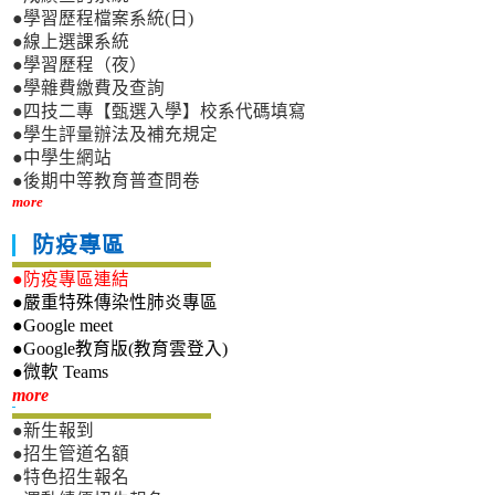
●學習歷程檔案系統(日)
●線上選課系統
●學習歷程（夜）
●學雜費繳費及查詢
●四技二專【甄選入學】校系代碼填寫
●學生評量辦法及補充規定
●中學生網站
●後期中等教育普查問卷
more
防疫專區
●防疫專區連結
●嚴重特殊傳染性肺炎專區
●Google meet
●Google教育版(教育雲登入)
●微軟 Teams
新生專區
more
●新生報到
●招生管道名額
●特色招生報名