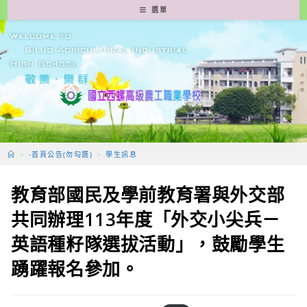
跳
選單
轉
至
主
要
內
容
>
-首頁公告(勿勾選)
>
學生訊息
教育部國民及學前教育署與外交部
共同辦理113年度「外交小尖兵－
英語種籽隊選拔活動」，鼓勵學生
踴躍報名參加。