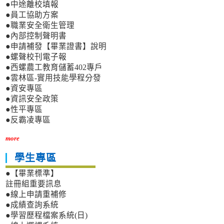
●中途離校填報
●員工協助方案
●職業安全衛生管理
●內部控制聲明書
●申請補發【畢業證書】說明
●螺聲校刊電子報
●西螺農工教育儲蓄402專戶
●雲林區-實用技能學程分發
●資安專區
●資訊安全政策
●性平專區
●反霸凌專區
more
學生專區
●【畢業標準】
註冊組重要訊息
●線上申請重補修
●成績查詢系統
●學習歷程檔案系統(日)