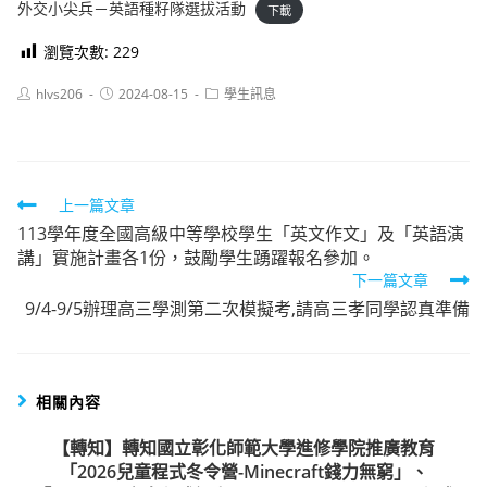
外交小尖兵－英語種籽隊選拔活動
下載
瀏覽次數:
229
Post
Post
Post
hlvs206
2024-08-15
學生訊息
author:
published:
category:
Read
上一篇文章
113學年度全國高級中等學校學生「英文作文」及「英語演
more
講」實施計畫各1份，鼓勵學生踴躍報名參加。
articles
下一篇文章
9/4-9/5辦理高三學測第二次模擬考,請高三孝同學認真準備
相關內容
【轉知】轉知國立彰化師範大學進修學院推廣教育
「2026兒童程式冬令營-Minecraft錢力無窮」、