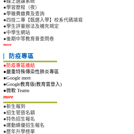
●線上選課系統
●學習歷程（夜）
●學雜費繳費及查詢
●四技二專【甄選入學】校系代碼填寫
●學生評量辦法及補充規定
●中學生網站
●後期中等教育普查問卷
more
防疫專區
●防疫專區連結
●嚴重特殊傳染性肺炎專區
●Google meet
●Google教育版(教育雲登入)
●微軟 Teams
新生專區
more
●新生報到
●招生管道名額
●特色招生報名
●運動績優招生報名
●歷年升學榜單