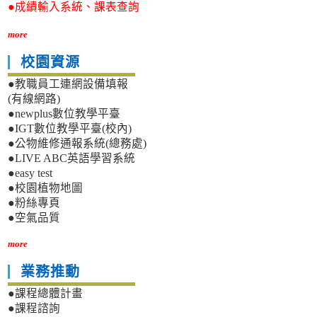
●成績輸入系統、課表查詢
more
校園資源
●教職員工連網設備填報
(有線網路)
●newplus數位教學平臺
●IGT數位教學平臺(校內)
●公物維修通報系統(總務處)
●LIVE ABC英語學習系統
●easy test
●校園植物地圖
●粉絲專頁
●空氣品質
more
業務推動
●課程總體計畫
●課程諮詢