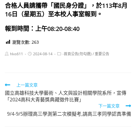
合格人員請攜帶「國民身分證」，於113年8月
16日（星期五）至本校人事室報到。
報到時間：上午08:20-08:40
瀏覽次數:
263
Post
Post
Post
hlvs611
2024-08-14
-首頁公告(勿勾選)
/
重要公告
author:
published:
category:
Read
上一篇文章
國立高雄科技大學藝術、人文與設計相關學院系所，宣傳
more
「2024高科大青藝獎典藏徵件比賽」
articles
下一篇文章
9/4-9/5辦理高三學測第二次模擬考,請高三孝同學認真準備