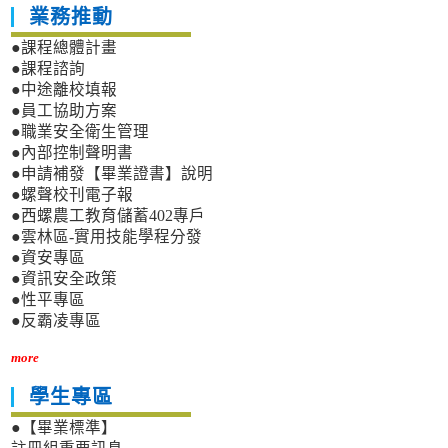
業務推動
●課程總體計畫
●課程諮詢
●中途離校填報
●員工協助方案
●職業安全衛生管理
●內部控制聲明書
●申請補發【畢業證書】說明
●螺聲校刊電子報
●西螺農工教育儲蓄402專戶
●雲林區-實用技能學程分發
●資安專區
●資訊安全政策
●性平專區
●反霸凌專區
more
學生專區
●【畢業標準】