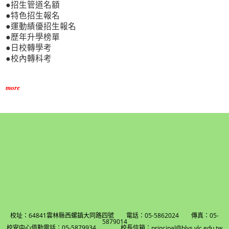
●招生管道名額
●特色招生報名
●運動績優招生報名
●歷年升學榜單
●日校轉學考
●校內轉科考
more
校址：64841雲林縣西螺鎮大同路四號 電話：05-5862024 傳真：05-
5879014
校安中心值勤電話：05-5879934 校長信箱：principal@hlvs.ylc.edu.tw