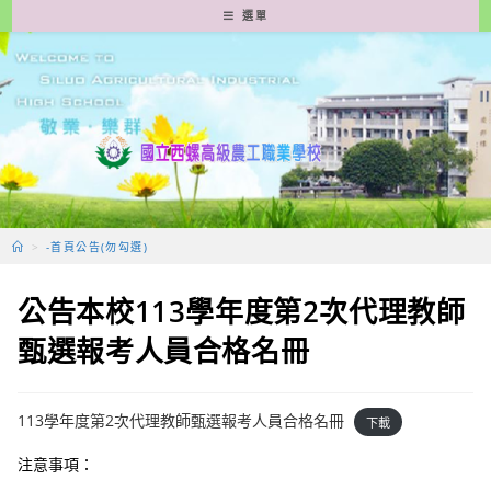
跳
選單
轉
至
主
要
內
容
>
-首頁公告(勿勾選)
公告本校113學年度第2次代理教師
甄選報考人員合格名冊
113學年度第2次代理教師甄選報考人員合格名冊
下載
注意事項：