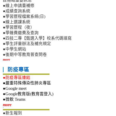
註冊組重要訊息
●線上申請重補修
●成績查詢系統
●學習歷程檔案系統(日)
●線上選課系統
●學習歷程（夜）
●學雜費繳費及查詢
●四技二專【甄選入學】校系代碼填寫
●學生評量辦法及補充規定
●中學生網站
●後期中等教育普查問卷
more
防疫專區
●防疫專區連結
●嚴重特殊傳染性肺炎專區
●Google meet
●Google教育版(教育雲登入)
●微軟 Teams
新生專區
more
●新生報到