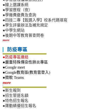
●線上選課系統
●學習歷程（夜）
●學雜費繳費及查詢
●四技二專【甄選入學】校系代碼填寫
●學生評量辦法及補充規定
●中學生網站
●後期中等教育普查問卷
more
防疫專區
●防疫專區連結
●嚴重特殊傳染性肺炎專區
●Google meet
●Google教育版(教育雲登入)
●微軟 Teams
新生專區
more
●新生報到
●招生管道名額
●特色招生報名
●運動績優招生報名