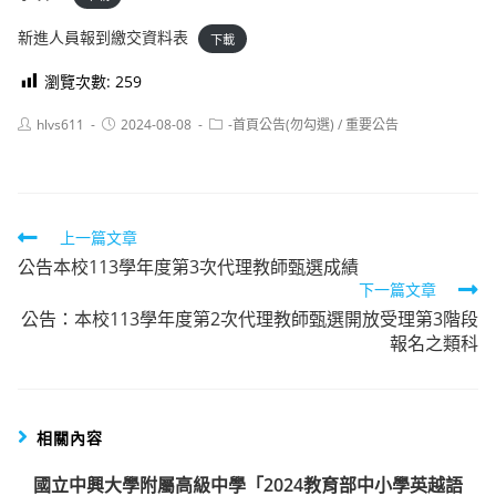
新進人員報到繳交資料表
下載
瀏覽次數:
259
Post
Post
Post
hlvs611
2024-08-08
-首頁公告(勿勾選)
/
重要公告
author:
published:
category:
Read
上一篇文章
公告本校113學年度第3次代理教師甄選成績
more
下一篇文章
articles
公告：本校113學年度第2次代理教師甄選開放受理第3階段
報名之類科
相關內容
國立中興大學附屬高級中學「2024教育部中小學英越語