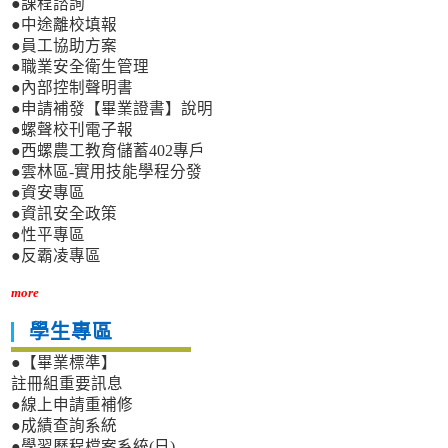
●課程諮詢
●中途離校填報
●員工協助方案
●職業安全衛生管理
●內部控制聲明書
●申請補發【畢業證書】說明
●螺聲校刊電子報
●西螺農工教育儲蓄402專戶
●雲林區-實用技能學程分發
●資安專區
●資訊安全政策
●性平專區
●反霸凌專區
more
學生專區
●【畢業標準】
註冊組重要訊息
●線上申請重補修
●成績查詢系統
●學習歷程檔案系統(日)