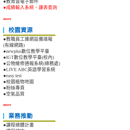
●教育雲電子郵件
●成績輸入系統、課表查詢
more
校園資源
●教職員工連網設備填報
(有線網路)
●newplus數位教學平臺
●IGT數位教學平臺(校內)
●公物維修通報系統(總務處)
●LIVE ABC英語學習系統
●easy test
●校園植物地圖
●粉絲專頁
●空氣品質
more
業務推動
●課程總體計畫