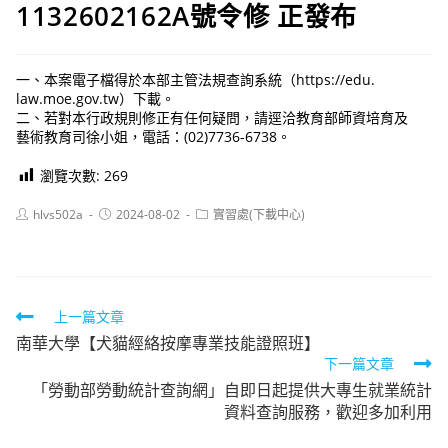
1132602162A號令修 正發布
一、本案電子檔得於本部主管法規查詢系統（https://edu.
law.moe.gov.tw）下載。
二、若對本行政規則修正有任何疑問，請逕洽教育部師資培育及
藝術教育司徐小姐，電話：(02)7736-6738。
瀏覽次數:
269
Post
Post
Post
hlvs502a
2024-08-02
實習處(下載中心)
author:
published:
category:
Read
上一篇文章
南華大學【犬貓經絡按摩專業技能證照班】
more
下一篇文章
articles
「勞動部勞動統計查詢網」自即日起提供大專生就業統計
資料查詢服務，歡迎多加利用