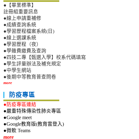
●【畢業標準】
註冊組重要訊息
●線上申請重補修
●成績查詢系統
●學習歷程檔案系統(日)
●線上選課系統
●學習歷程（夜）
●學雜費繳費及查詢
●四技二專【甄選入學】校系代碼填寫
●學生評量辦法及補充規定
●中學生網站
●後期中等教育普查問卷
more
防疫專區
●防疫專區連結
●嚴重特殊傳染性肺炎專區
●Google meet
●Google教育版(教育雲登入)
●微軟 Teams
新生專區
more