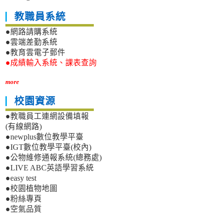
教職員系統
●網路請購系統
●雲端差勤系統
●教育雲電子郵件
●成績輸入系統、課表查詢
more
校園資源
●教職員工連網設備填報
(有線網路)
●newplus數位教學平臺
●IGT數位教學平臺(校內)
●公物維修通報系統(總務處)
●LIVE ABC英語學習系統
●easy test
●校園植物地圖
●粉絲專頁
●空氣品質