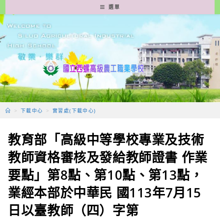
跳
選單
轉
至
主
要
內
容
>
下載中心
>
實習處(下載中心)
教育部「高級中等學校專業及技術
教師資格審核及發給教師證書 作業
要點」第8點、第10點、第13點，
業經本部於中華民 國113年7月15
日以臺教師（四）字第