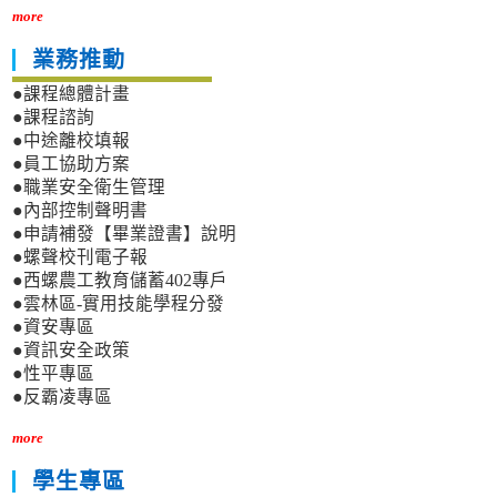
more
業務推動
●課程總體計畫
●課程諮詢
●中途離校填報
●員工協助方案
●職業安全衛生管理
●內部控制聲明書
●申請補發【畢業證書】說明
●螺聲校刊電子報
●西螺農工教育儲蓄402專戶
●雲林區-實用技能學程分發
●資安專區
●資訊安全政策
●性平專區
●反霸凌專區
more
學生專區