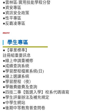
●雲林區-實用技能學程分發
●資安專區
●資訊安全政策
●性平專區
●反霸凌專區
more
學生專區
●【畢業標準】
註冊組重要訊息
●線上申請重補修
●成績查詢系統
●學習歷程檔案系統(日)
●線上選課系統
●學習歷程（夜）
●學雜費繳費及查詢
●四技二專【甄選入學】校系代碼填寫
●學生評量辦法及補充規定
●中學生網站
●後期中等教育普查問卷