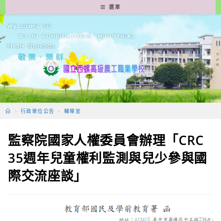
跳
選單
轉
至
主
要
內
容
>
行政單位公告
>
輔導室
監察院國家人權委員會辦理「CRC
35週年兒童權利監測與兒少參與國
際交流座談」