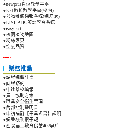
●newplus數位教學平臺
●IGT數位教學平臺(校內)
●公物維修通報系統(總務處)
●LIVE ABC英語學習系統
●easy test
●校園植物地圖
●粉絲專頁
●空氣品質
more
業務推動
●課程總體計畫
●課程諮詢
●中途離校填報
●員工協助方案
●職業安全衛生管理
●內部控制聲明書
●申請補發【畢業證書】說明
●螺聲校刊電子報
●西螺農工教育儲蓄402專戶