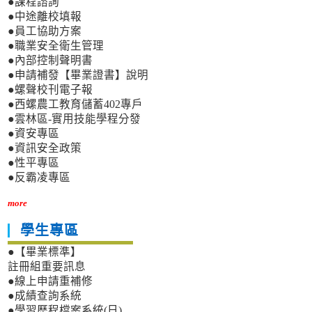
●課程諮詢
●中途離校填報
●員工協助方案
●職業安全衛生管理
●內部控制聲明書
●申請補發【畢業證書】說明
●螺聲校刊電子報
●西螺農工教育儲蓄402專戶
●雲林區-實用技能學程分發
●資安專區
●資訊安全政策
●性平專區
●反霸凌專區
more
學生專區
●【畢業標準】
註冊組重要訊息
●線上申請重補修
●成績查詢系統
●學習歷程檔案系統(日)