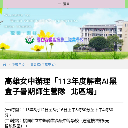
跳
選單
轉
至
主
要
內
容
>
下載中心
>
實習處(下載中心)
高雄女中辦理「113年度解密AI黑
盒子暑期師生營隊─北區場」
(一)時間：113年8月12日至8月16日上午8時30分至下午4時30
分。
(二)地點：桃園市立中壢商業高級中等學校（志道樓7樓多元
智能教室）。