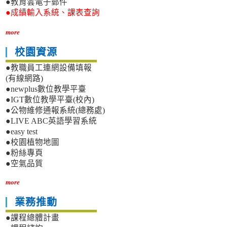
●教育雲電子郵件
●成績輸入系統、課表查詢
more
校園資源
●教職員工連網設備填報
(有線網路)
●newplus數位教學平臺
●IGT數位教學平臺(校內)
●公物維修通報系統(總務處)
●LIVE ABC英語學習系統
●easy test
●校園植物地圖
●粉絲專頁
●空氣品質
more
業務推動
●課程總體計畫