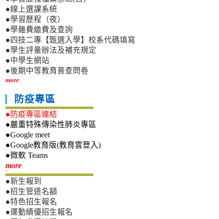
●線上選課系統
●學習歷程（夜）
●學雜費繳費及查詢
●四技二專【甄選入學】校系代碼填寫
●學生評量辦法及補充規定
●中學生網站
●後期中等教育普查問卷
more
防疫專區
●防疫專區連結
●嚴重特殊傳染性肺炎專區
●Google meet
●Google教育版(教育雲登入)
●微軟 Teams
新生專區
more
●新生報到
●招生管道名額
●特色招生報名
●運動績優招生報名