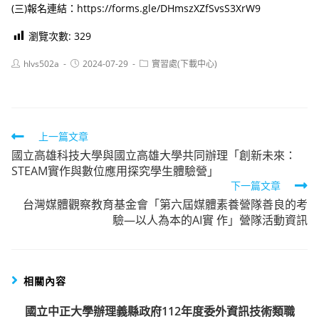
(三)報名連結：https://forms.gle/DHmszXZfSvsS3XrW9
瀏覽次數:
329
Post
Post
Post
hlvs502a
2024-07-29
實習處(下載中心)
author:
published:
category:
Read
上一篇文章
國立高雄科技大學與國立高雄大學共同辦理「創新未來：
more
STEAM實作與數位應用探究學生體驗營」
articles
下一篇文章
台灣媒體觀察教育基金會「第六屆媒體素養營隊善良的考
驗—以人為本的AI實 作」營隊活動資訊
相關內容
國立中正大學辦理義縣政府112年度委外資訊技術類職