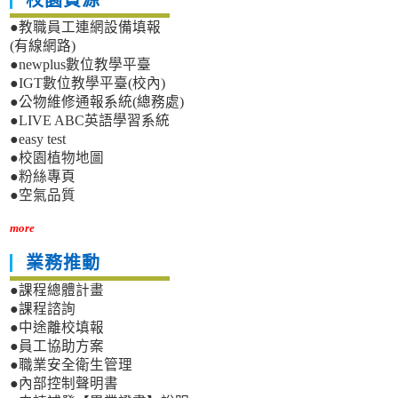
校園資源
●教職員工連網設備填報
(有線網路)
●newplus數位教學平臺
●IGT數位教學平臺(校內)
●公物維修通報系統(總務處)
●LIVE ABC英語學習系統
●easy test
●校園植物地圖
●粉絲專頁
●空氣品質
more
業務推動
●課程總體計畫
●課程諮詢
●中途離校填報
●員工協助方案
●職業安全衛生管理
●內部控制聲明書