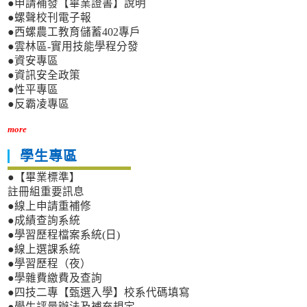
●申請補發【畢業證書】說明
●螺聲校刊電子報
●西螺農工教育儲蓄402專戶
●雲林區-實用技能學程分發
●資安專區
●資訊安全政策
●性平專區
●反霸凌專區
more
學生專區
●【畢業標準】
註冊組重要訊息
●線上申請重補修
●成績查詢系統
●學習歷程檔案系統(日)
●線上選課系統
●學習歷程（夜）
●學雜費繳費及查詢
●四技二專【甄選入學】校系代碼填寫
●學生評量辦法及補充規定