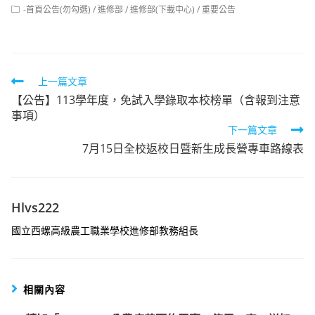
author:
published:
Post
-首頁公告(勿勾選)
/
進修部
/
進修部(下載中心)
/
重要公告
category:
Read
上一篇文章
【公告】113學年度，免試入學錄取本校榜單（含報到注意
more
事項）
articles
下一篇文章
7月15日全校返校日暨新生成長營專車路線表
Hlvs222
國立西螺高級農工職業學校進修部教務組長
相關內容