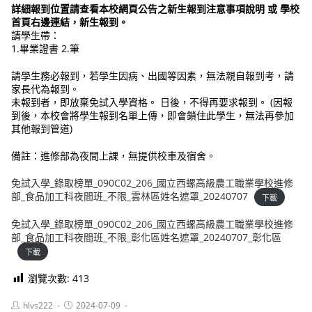
詳細報到位置請查看本校網頁公告之新生報到注意事項說明 或 學校
首頁右邊連結，新生報到。
請學生帶：
1.畢業證書 2.筆
請學生務必報到，若學生因病、出國等因素，無法親自報到考，請
家長代為報到。
未報到者，即放棄免試入學資格。 日後，不得再要求報到。 (因報
到後，本校會將學生報到名單上傳，即會鎖住此學生，無法再參加
其他報到管道)
備註：進修部為夜間上課，無提供校車及宿舍。
免試入學_錄取榜單_090C02_206_國立西螺高級農工職業學校進修
部_食品加工科夜間班_不限_雲林區姓名遮罩_20240707
下載
免試入學_錄取榜單_090C02_206_國立西螺高級農工職業學校進修
部_食品加工科夜間班_不限_彰化區姓名遮罩_20240707_彰化區
下載
瀏覽次數:
413
Post
Post
hlvs222
2024-07-09