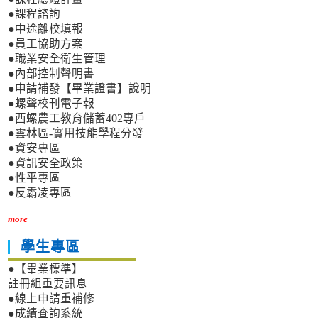
●課程諮詢
●中途離校填報
●員工協助方案
●職業安全衛生管理
●內部控制聲明書
●申請補發【畢業證書】說明
●螺聲校刊電子報
●西螺農工教育儲蓄402專戶
●雲林區-實用技能學程分發
●資安專區
●資訊安全政策
●性平專區
●反霸凌專區
more
學生專區
●【畢業標準】
註冊組重要訊息
●線上申請重補修
●成績查詢系統