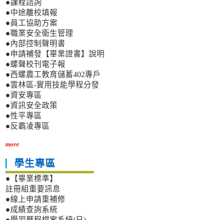
●課程諮詢
●中途離校填報
●員工協助方案
●職業安全衛生管理
●內部控制聲明書
●申請補發【畢業證書】說明
●螺聲校刊電子報
●西螺農工教育儲蓄402專戶
●雲林區-實用技能學程分發
●資安專區
●資訊安全政策
●性平專區
●反霸凌專區
more
學生專區
●【畢業標準】
註冊組重要訊息
●線上申請重補修
●成績查詢系統
●學習歷程檔案系統(日)