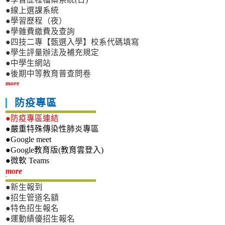
●線上選課系統
●學習歷程（夜）
●學雜費繳費及查詢
●四技二專【甄選入學】校系代碼填寫
●學生評量辦法及補充規定
●中學生網站
●後期中等教育普查問卷
more
防疫專區
●防疫專區連結
●嚴重特殊傳染性肺炎專區
●Google meet
●Google教育版(教育雲登入)
●微軟 Teams
新生專區
more
●新生報到
●招生管道名額
●特色招生報名
●運動績優招生報名