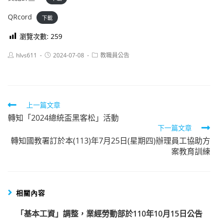
QRcord
下載
瀏覽次數:
259
Post
Post
Post
hlvs611
2024-07-08
教職員公告
author:
published:
category:
Read
上一篇文章
轉知「2024總統盃黑客松」活動
more
下一篇文章
articles
轉知國教署訂於本(113)年7月25日(星期四)辦理員工協助方
案教育訓練
相關內容
「基本工資」調整，業經勞動部於110年10月15日公告