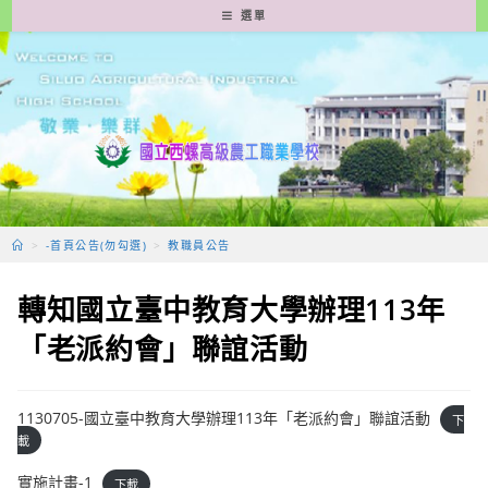
跳
選單
轉
至
主
要
內
容
>
-首頁公告(勿勾選)
>
教職員公告
轉知國立臺中教育大學辦理113年
「老派約會」聯誼活動
1130705-國立臺中教育大學辦理113年「老派約會」聯誼活動
下
載
實施計畫-1
下載