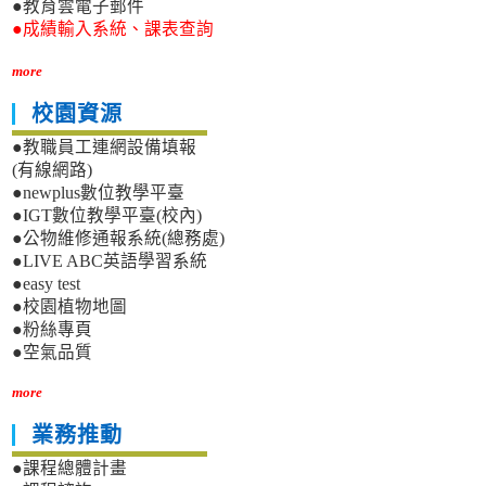
●教育雲電子郵件
●成績輸入系統、課表查詢
more
校園資源
●教職員工連網設備填報
(有線網路)
●newplus數位教學平臺
●IGT數位教學平臺(校內)
●公物維修通報系統(總務處)
●LIVE ABC英語學習系統
●easy test
●校園植物地圖
●粉絲專頁
●空氣品質
more
業務推動
●課程總體計畫