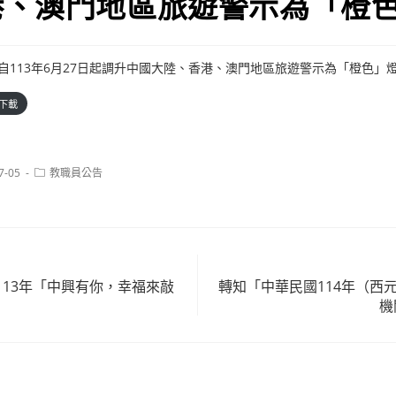
港、澳門地區旅遊警示為「橙
委員會自113年6月27日起調升中國大陸、香港、澳門地區旅遊警示為「橙色」
下載
Post
7-05
教職員公告
category:
113年「中興有你，幸福來敲
轉知「中華民國114年（西元
機