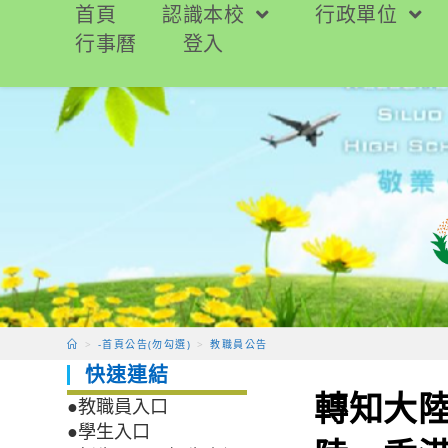
跳
首頁
認識本校
行政單位
轉
行事曆
登入
至
主
要
內
容
>
-首頁公告(勿勾選)
>
教職員公告
快速連結
轉知大陸
●教職員入口
●學生入口