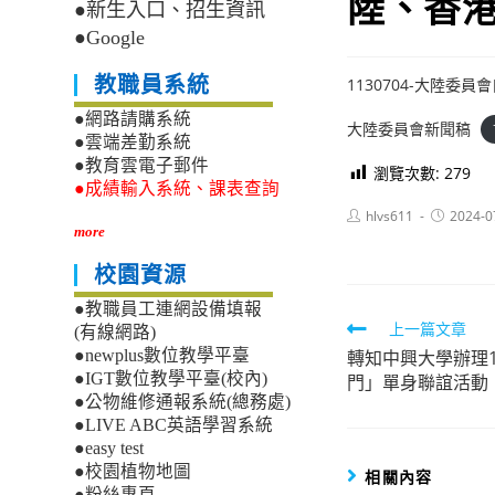
陸、香
●新生入口、招生資訊
●Google
教職員系統
1130704-大陸
●網路請購系統
大陸委員會新聞稿
●雲端差勤系統
●教育雲電子郵件
瀏覽次數:
279
●成績輸入系統、課表查詢
Post
Post
hlvs611
2024-0
author:
published:
more
校園資源
●教職員工連網設備填報
Read
上一篇文章
(有線網路)
轉知中興大學辦理
●newplus數位教學平臺
more
●IGT數位教學平臺(校內)
門」單身聯誼活動
articles
●公物維修通報系統(總務處)
●LIVE ABC英語學習系統
●easy test
●校園植物地圖
相關內容
●粉絲專頁