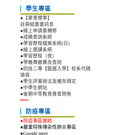
學生專區
●【畢業標準】
註冊組重要訊息
●線上申請重補修
●成績查詢系統
●學習歷程檔案系統(日)
●線上選課系統
●學習歷程（夜）
●學雜費繳費及查詢
●四技二專【甄選入學】校系代碼
填寫
●學生評量辦法及補充規定
●中學生網站
●後期中等教育普查問卷
more
防疫專區
●防疫專區連結
●嚴重特殊傳染性肺炎專區
●Google meet