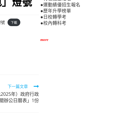
色」燈號
●運動績優招生報名
●歷年升學榜單
●日校轉學考
燈號
下載
●校內轉科考
more
下一篇文章
2025年）政府行政
關辦公日曆表」1份