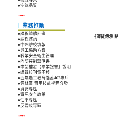
●空氣品質
more
業務推動
●課程總體計畫
《師徒傳承 
●課程諮詢
●中途離校填報
●員工協助方案
●職業安全衛生管理
●內部控制聲明書
●申請補發【畢業證書】說明
●螺聲校刊電子報
●西螺農工教育儲蓄402專戶
●雲林區-實用技能學程分發
●資安專區
●資訊安全政策
●性平專區
●反霸凌專區
more