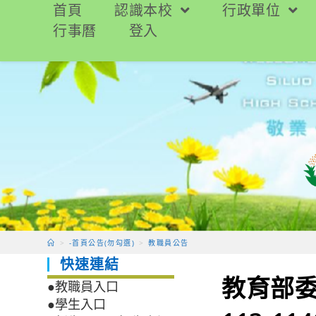
跳
首頁
認識本校
行政單位
轉
行事曆
登入
至
主
要
內
容
>
-首頁公告(勿勾選)
>
教職員公告
快速連結
教育部
●教職員入口
●學生入口