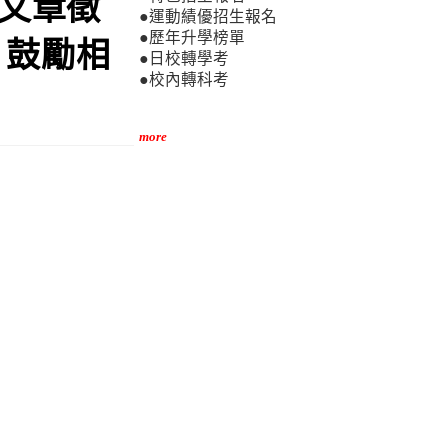
讀文章徵
●運動績優招生報名
●歷年升學榜單
，鼓勵相
●日校轉學考
●校內轉科考
more