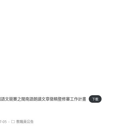
年全國語文競賽之閩南語朗讀文章徵稿暨修審工作計畫
下載
Post
7-05
教職員公告
category: