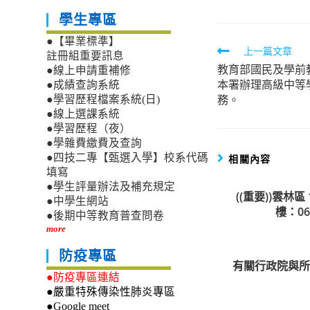
學生專區
●【畢業標準】
Read
上一篇文章
註冊組重要訊息
教育部國民及學前
more
●線上申請重補修
本署辦理高級中等
●成績查詢系統
articles
務。
●學習歷程檔案系統(日)
●線上選課系統
●學習歷程（夜）
●學雜費繳費及查詢
●四技二專【甄選入學】校系代碼
相關內容
填寫
●學生評量辦法及補充規定
((重要))雲林
●中學生網站
樓：06
●後期中等教育普查問卷
more
防疫專區
有關行政院與所
●防疫專區連結
●嚴重特殊傳染性肺炎專區
●Google meet