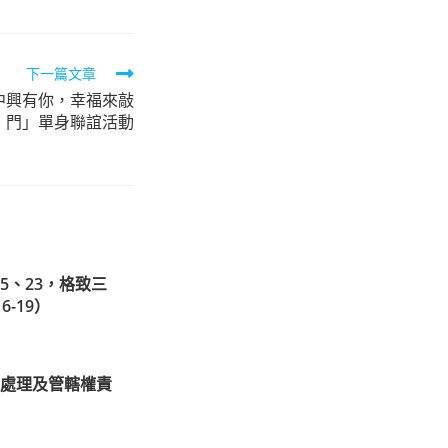
下一篇文章
中興有你，幸福來敲
門」單身聯誼活動
05、23，格致三
6-19）
處理及管轄權責