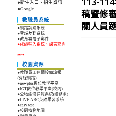
113-
●新生入口、招生資訊
●Google
稿暨修
教職員系統
關人員
●網路請購系統
●雲端差勤系統
●教育雲電子郵件
●成績輸入系統、課表查詢
more
校園資源
●教職員工連網設備填報
(有線網路)
●newplus數位教學平臺
●IGT數位教學平臺(校內)
●公物維修通報系統(總務處)
●LIVE ABC英語學習系統
●easy test
●校園植物地圖
●粉絲專頁