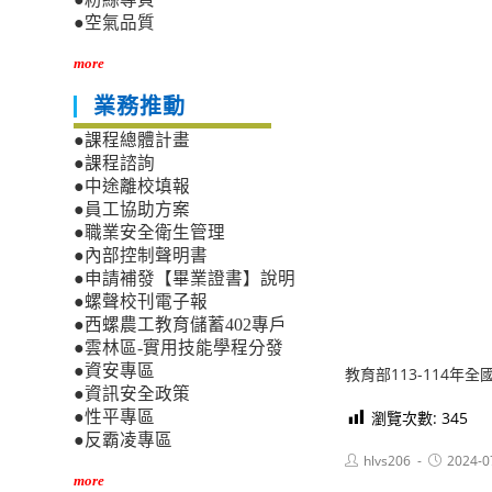
●空氣品質
more
業務推動
●課程總體計畫
●課程諮詢
●中途離校填報
●員工協助方案
●職業安全衛生管理
●內部控制聲明書
●申請補發【畢業證書】說明
●螺聲校刊電子報
●西螺農工教育儲蓄402專戶
●雲林區-實用技能學程分發
●資安專區
教育部113-114
●資訊安全政策
瀏覽次數:
345
●性平專區
●反霸凌專區
Post
Post
hlvs206
2024-0
author:
published:
more