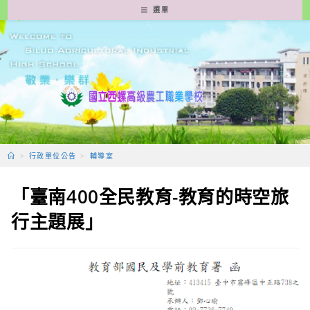
跳
選單
轉
至
主
要
內
容
>
行政單位公告
>
輔導室
「臺南400全民教育-教育的時空旅
行主題展」