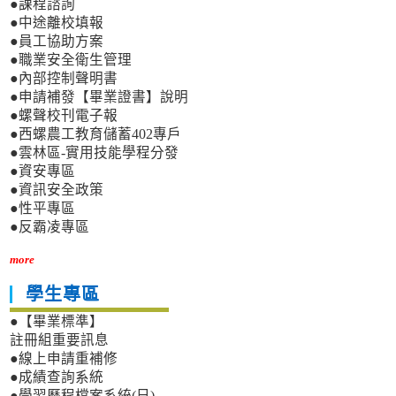
●課程諮詢
●中途離校填報
●員工協助方案
●職業安全衛生管理
●內部控制聲明書
●申請補發【畢業證書】說明
●螺聲校刊電子報
●西螺農工教育儲蓄402專戶
●雲林區-實用技能學程分發
●資安專區
●資訊安全政策
●性平專區
●反霸凌專區
more
學生專區
●【畢業標準】
註冊組重要訊息
●線上申請重補修
●成績查詢系統
●學習歷程檔案系統(日)