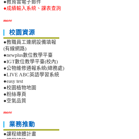
●教育雲電子郵件
●成績輸入系統、課表查詢
more
校園資源
●教職員工連網設備填報
(有線網路)
●newplus數位教學平臺
●IGT數位教學平臺(校內)
●公物維修通報系統(總務處)
●LIVE ABC英語學習系統
●easy test
●校園植物地圖
●粉絲專頁
●空氣品質
more
業務推動
●課程總體計畫