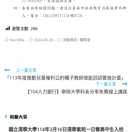
瀏覽次數:
286
Post
Post
Post
hlvs369a
2024-06-28
活動資訊
/
輔導室
author:
published:
category:
Read
上一篇文章
「113年度推動兒童權利公約種子教師增能回訓實施計畫」
more
下一篇文章
articles
【104人力銀行】舉辦大學科系分享免費線上講座
相關內容
國立清華大學114年3月16日清華紫荊一日營高中生入校