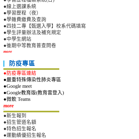
●線上選課系統
●學習歷程（夜）
●學雜費繳費及查詢
●四技二專【甄選入學】校系代碼填寫
●學生評量辦法及補充規定
●中學生網站
●後期中等教育普查問卷
more
防疫專區
●防疫專區連結
●嚴重特殊傳染性肺炎專區
●Google meet
●Google教育版(教育雲登入)
●微軟 Teams
新生專區
more
●新生報到
●招生管道名額
●特色招生報名
●運動績優招生報名