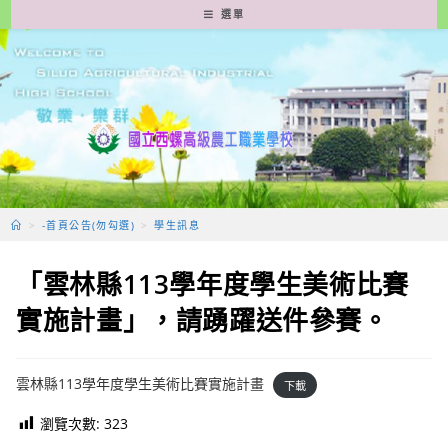
跳
選單
轉
至
主
要
內
容
>
-首頁公告(勿勾選)
>
學生訊息
「雲林縣113學年度學生美術比賽
實施計畫」，請踴躍送件參賽。
雲林縣113學年度學生美術比賽實施計畫
下載
瀏覽次數:
323