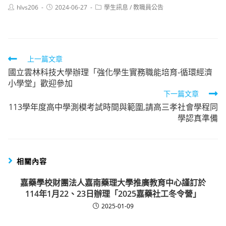
Post
Post
Post
hlvs206
2024-06-27
學生訊息
/
教職員公告
author:
published:
category:
Read
上一篇文章
國立雲林科技大學辦理「強化學生實務職能培育-循環經濟
more
小學堂」歡迎參加
articles
下一篇文章
113學年度高中學測模考試時間與範圍,請高三孝社會學程同
學認真準備
相關內容
嘉藥學校財團法人嘉南藥理大學推廣教育中心謹訂於
114年1月22、23日辦理「2025嘉藥社工冬令營」
2025-01-09