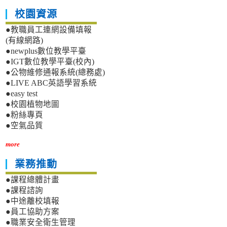
校園資源
●教職員工連網設備填報
(有線網路)
●newplus數位教學平臺
●IGT數位教學平臺(校內)
●公物維修通報系統(總務處)
●LIVE ABC英語學習系統
●easy test
●校園植物地圖
●粉絲專頁
●空氣品質
more
業務推動
●課程總體計畫
●課程諮詢
●中途離校填報
●員工協助方案
●職業安全衛生管理