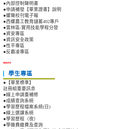
●內部控制聲明書
●申請補發【畢業證書】說明
●螺聲校刊電子報
●西螺農工教育儲蓄402專戶
●雲林區-實用技能學程分發
●資安專區
●資訊安全政策
●性平專區
●反霸凌專區
more
學生專區
●【畢業標準】
註冊組重要訊息
●線上申請重補修
●成績查詢系統
●學習歷程檔案系統(日)
●線上選課系統
●學習歷程（夜）
●學雜費繳費及查詢