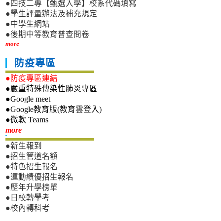
●四技二專【甄選入學】校系代碼填寫
●學生評量辦法及補充規定
●中學生網站
●後期中等教育普查問卷
more
防疫專區
●防疫專區連結
●嚴重特殊傳染性肺炎專區
●Google meet
●Google教育版(教育雲登入)
●微軟 Teams
新生專區
more
●新生報到
●招生管道名額
●特色招生報名
●運動績優招生報名
●歷年升學榜單
●日校轉學考
●校內轉科考