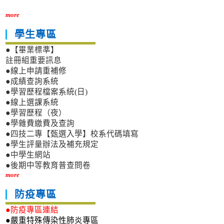
more
學生專區
●【畢業標準】
註冊組重要訊息
●線上申請重補修
●成績查詢系統
●學習歷程檔案系統(日)
●線上選課系統
●學習歷程（夜）
●學雜費繳費及查詢
●四技二專【甄選入學】校系代碼填寫
●學生評量辦法及補充規定
●中學生網站
●後期中等教育普查問卷
more
防疫專區
●防疫專區連結
●嚴重特殊傳染性肺炎專區