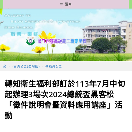
跳
選單
轉
至
主
要
內
容
>
-首頁公告(勿勾選)
>
教職員公告
轉知衛生福利部訂於113年7月中旬
起辦理3場次2024總統盃黑客松
「徵件說明會暨資料應用講座」活
動