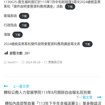
1130625-衛生福利部訂於113年7月中旬起辦理3場次2024總統盃黑
客松「徵件說明會暨資料應用講座」活動
下載
衛福部函
下載
行政院函
下載
海報
下載
2024總統盃黑客松徵件說明會暨資料應用講座場次表
下載
瀏覽次數:
281
Post
Post
Post
hlvs611
2024-06-26
教職員公告
author:
published:
category:
Read
上一篇文章
轉知公務人力發展學院113年8月開辦自由報名班別案
more
下一篇文章
articles
轉知內政部警政署「113年下半年幸福波麗士」單身聯誼活