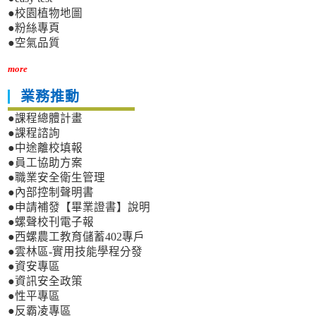
●校園植物地圖
●粉絲專頁
●空氣品質
more
業務推動
●課程總體計畫
●課程諮詢
●中途離校填報
●員工協助方案
●職業安全衛生管理
●內部控制聲明書
●申請補發【畢業證書】說明
●螺聲校刊電子報
●西螺農工教育儲蓄402專戶
●雲林區-實用技能學程分發
●資安專區
●資訊安全政策
●性平專區
●反霸凌專區