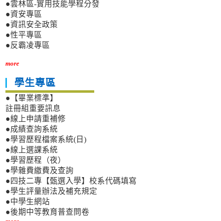
●雲林區-實用技能學程分發
●資安專區
●資訊安全政策
●性平專區
●反霸凌專區
more
學生專區
●【畢業標準】
註冊組重要訊息
●線上申請重補修
●成績查詢系統
●學習歷程檔案系統(日)
●線上選課系統
●學習歷程（夜）
●學雜費繳費及查詢
●四技二專【甄選入學】校系代碼填寫
●學生評量辦法及補充規定
●中學生網站
●後期中等教育普查問卷