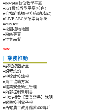
●newplus數位教學平臺
●IGT數位教學平臺(校內)
●公物維修通報系統(總務處)
●LIVE ABC英語學習系統
●easy test
●校園植物地圖
●粉絲專頁
●空氣品質
more
業務推動
●課程總體計畫
●課程諮詢
●中途離校填報
●員工協助方案
●職業安全衛生管理
●內部控制聲明書
●申請補發【畢業證書】說明
●螺聲校刊電子報
●西螺農工教育儲蓄402專戶