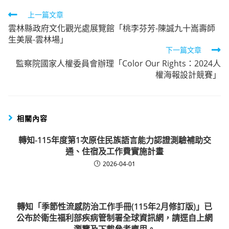
Read
上一篇文章
雲林縣政府文化觀光處展覽館「桃李芬芳-陳誠九十嵩壽師
more
生美展-雲林場」
articles
下一篇文章
監察院國家人權委員會辦理「Color Our Rights：2024人
權海報設計競賽」
相關內容
轉知-115年度第1次原住民族語言能力認證測驗補助交
通、住宿及工作費實施計畫
2026-04-01
轉知「季節性流感防治工作手冊(115年2月修訂版)」已
公布於衛生福利部疾病管制署全球資訊網，請逕自上網