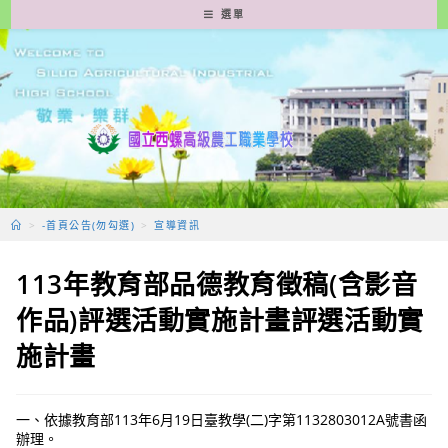
跳
選單
轉
至
主
要
內
容
>
-首頁公告(勿勾選)
>
宣導資訊
113年教育部品德教育徵稿(含影音
作品)評選活動實施計畫評選活動實
施計畫
一、依據教育部113年6月19日臺教學(二)字第1132803012A號書函
辦理。