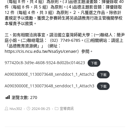
（每組 8 件，共 4 組）為原則。(３)品德主題漫畫類：擇優錄取 40
件（每組 8 件，共 5 組）為原則。(４)品德主題影音類：擇優錄取
12 件（每組 4 件，共 3 組）為原則。２、凡獲選之作品，除依計
畫規定予以獎勵，獲獎之參賽師生將另函請教育行政主管機關學校
本權責予以敘獎。
三、如有相關洽詢事宜，請洽國立臺灣師範大學：(一)聯絡人：簡尹
庭小姐。(二)聯絡電話：（02）7749-6785。(三)相關網站：請逕上
「品德教育資源網」」（網址：
https://cis.ncu.edu.tw/NsaSys/cenaer）參閱。
977420c8-3d9e-4608-9324-8d02bc014623
下載
A09030000E_1130073648_senddoc1_1_Attach2
下載
A09030000E_1130073648_senddoc1_1_Attach3
下載
瀏覽次數:
270
Post
Post
Post
hlvs302
2024-06-25
宣導資訊
author:
published:
category: