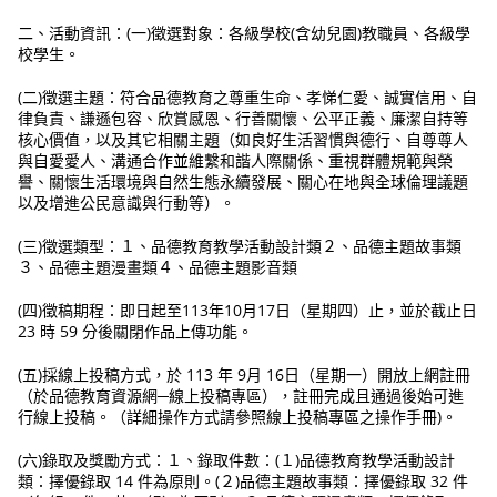
二、活動資訊：(一)徵選對象：各級學校(含幼兒園)教職員、各級學
校學生。
(二)徵選主題：符合品德教育之尊重生命、孝悌仁愛、誠實信用、自
律負責、謙遜包容、欣賞感恩、行善關懷、公平正義、廉潔自持等
核心價值，以及其它相關主題（如良好生活習慣與德行、自尊尊人
與自愛愛人、溝通合作並維繫和諧人際關係、重視群體規範與榮
譽、關懷生活環境與自然生態永續發展、關心在地與全球倫理議題
以及增進公民意識與行動等）。
(三)徵選類型：１、品德教育教學活動設計類２、品德主題故事類
３、品德主題漫畫類４、品德主題影音類
(四)徵稿期程：即日起至113年10月17日（星期四）止，並於截止日
23 時 59 分後關閉作品上傳功能。
(五)採線上投稿方式，於 113 年 9月 16日（星期一）開放上網註冊
（於品德教育資源網─線上投稿專區），註冊完成且通過後始可進
行線上投稿。（詳細操作方式請參照線上投稿專區之操作手冊)。
(六)錄取及獎勵方式：１、錄取件數：(１)品德教育教學活動設計
類：擇優錄取 14 件為原則。(２)品德主題故事類：擇優錄取 32 件