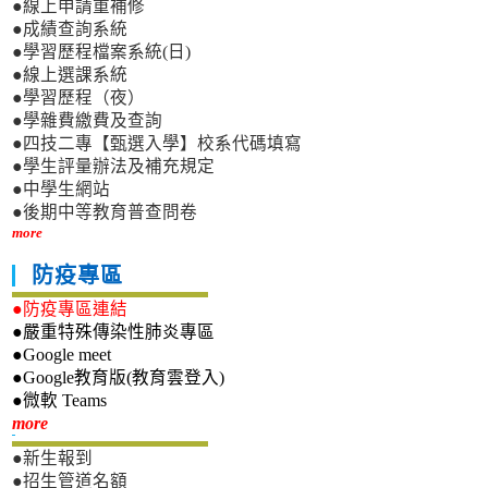
●線上申請重補修
●成績查詢系統
●學習歷程檔案系統(日)
●線上選課系統
●學習歷程（夜）
●學雜費繳費及查詢
●四技二專【甄選入學】校系代碼填寫
●學生評量辦法及補充規定
●中學生網站
●後期中等教育普查問卷
more
防疫專區
●防疫專區連結
●嚴重特殊傳染性肺炎專區
●Google meet
●Google教育版(教育雲登入)
●微軟 Teams
新生專區
more
●新生報到
●招生管道名額