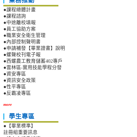
業務推動
●課程總體計畫
●課程諮詢
●中途離校填報
●員工協助方案
●職業安全衛生管理
●內部控制聲明書
●申請補發【畢業證書】說明
●螺聲校刊電子報
●西螺農工教育儲蓄402專戶
●雲林區-實用技能學程分發
●資安專區
●資訊安全政策
●性平專區
●反霸凌專區
more
學生專區
●【畢業標準】
註冊組重要訊息