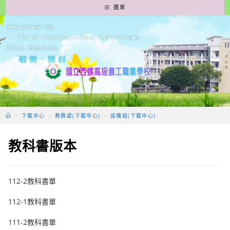
跳
選單
轉
至
主
要
內
容
>
下載中心
>
教務處(下載中心)
>
設備組(下載中心)
教科書版本
112-2教科書單
112-1教科書單
111-2教科書單