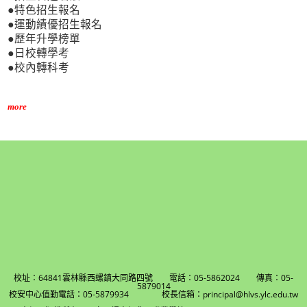
●特色招生報名
●運動績優招生報名
●歷年升學榜單
●日校轉學考
●校內轉科考
more
校址：64841雲林縣西螺鎮大同路四號 電話：05-5862024 傳真：05-
5879014
校安中心值勤電話：05-5879934 校長信箱：principal@hlvs.ylc.edu.tw