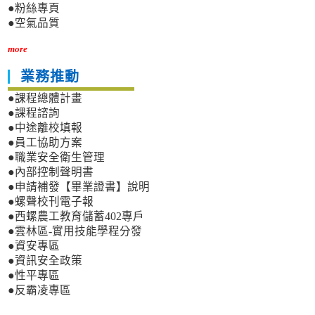
●粉絲專頁
●空氣品質
more
業務推動
●課程總體計畫
●課程諮詢
●中途離校填報
●員工協助方案
●職業安全衛生管理
●內部控制聲明書
●申請補發【畢業證書】說明
●螺聲校刊電子報
●西螺農工教育儲蓄402專戶
●雲林區-實用技能學程分發
●資安專區
●資訊安全政策
●性平專區
●反霸凌專區