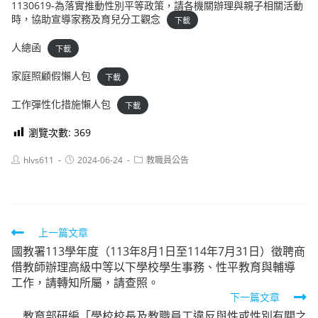
1130619-為落實推動性別平等政策，請各機關辦理與親子相關活動
時，協助宣導家務及育兒分工觀念
下載
人總函
下載
家庭照顧假懶人包
下載
工作彈性化措施懶人包
下載
瀏覽次數:
369
Post
Post
Post
hlvs611
2024-06-24
教職員公告
author:
published:
category:
Read
上一篇文章
國教署113學年度（113年8月1日至114年7月31日）徵聘商
more
借教師辦理高級中等以下學校學生事務、性平教育與輔導
articles
工作，請轉知所屬，請查照。
下一篇文章
教育部研編「學校校長及教職員工違反與性或性別有關之