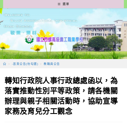
跳
選單
轉
至
主
要
內
容
>
-首頁公告(勿勾選)
>
教職員公告
轉知行政院人事行政總處函以，為
落實推動性別平等政策，請各機關
辦理與親子相關活動時，協助宣導
家務及育兒分工觀念