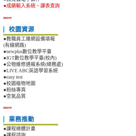
●成績輸入系統、課表查詢
more
校園資源
●教職員工連網設備填報
(有線網路)
●newplus數位教學平臺
●IGT數位教學平臺(校內)
●公物維修通報系統(總務處)
●LIVE ABC英語學習系統
●easy test
●校園植物地圖
●粉絲專頁
●空氣品質
more
業務推動
●課程總體計畫
●課程諮詢