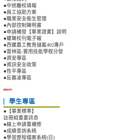
●中途離校填報
●員工協助方案
●職業安全衛生管理
●內部控制聲明書
●申請補發【畢業證書】說明
●螺聲校刊電子報
●西螺農工教育儲蓄402專戶
●雲林區-實用技能學程分發
●資安專區
●資訊安全政策
●性平專區
●反霸凌專區
more
學生專區
●【畢業標準】
註冊組重要訊息
●線上申請重補修
●成績查詢系統
●學習歷程檔案系統(日)