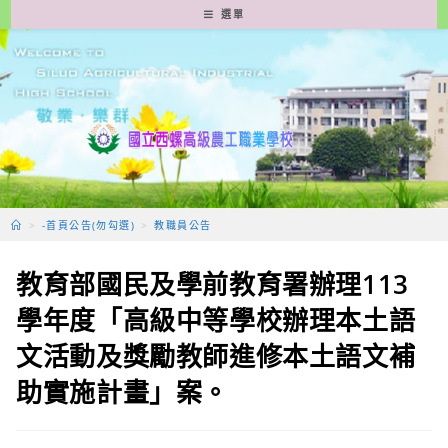
跳
選單
轉
至
主
要
內
容
>
-首頁公告(勿勾選)
>
教職員公告
教育部國民及學前教育署辦理113
學年度「高級中等學校辦理本土語
文活動及獎勵教師進修本土語文補
助實施計畫」案。