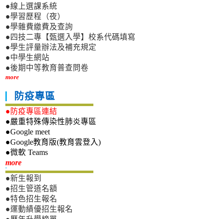
●線上選課系統
●學習歷程（夜）
●學雜費繳費及查詢
●四技二專【甄選入學】校系代碼填寫
●學生評量辦法及補充規定
●中學生網站
●後期中等教育普查問卷
more
防疫專區
●防疫專區連結
●嚴重特殊傳染性肺炎專區
●Google meet
●Google教育版(教育雲登入)
●微軟 Teams
新生專區
more
●新生報到
●招生管道名額
●特色招生報名
●運動績優招生報名