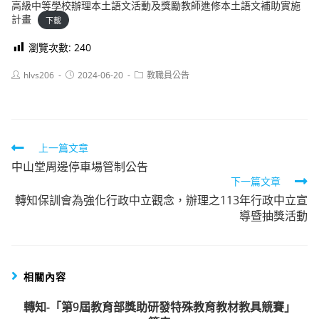
高級中等學校辦理本土語文活動及獎勵教師進修本土語文補助實施
計畫
下載
瀏覽次數:
240
Post
Post
Post
hlvs206
2024-06-20
教職員公告
author:
published:
category:
Read
上一篇文章
中山堂周邊停車場管制公告
more
下一篇文章
articles
轉知保訓會為強化行政中立觀念，辦理之113年行政中立宣
導暨抽獎活動
相關內容
轉知-「第9屆教育部獎助研發特殊教育教材教具競賽」