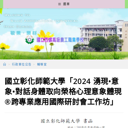
跳
選單
轉
至
主
要
內
容
>
行政單位公告
>
輔導室
國立彰化師範大學「2024 湧現•意
象•對話身體取向榮格心理意象體現
®跨專業應用國際研討會工作坊」