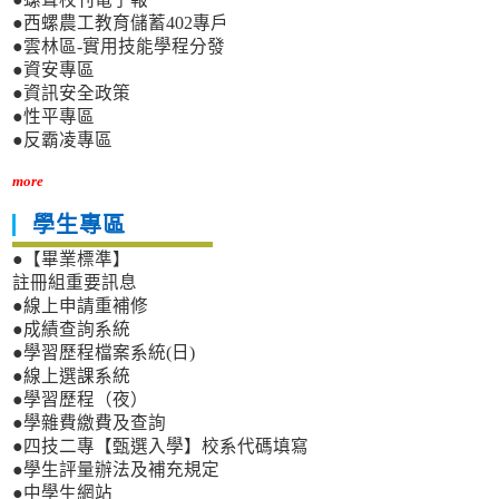
●西螺農工教育儲蓄402專戶
●雲林區-實用技能學程分發
●資安專區
●資訊安全政策
●性平專區
●反霸凌專區
more
學生專區
●【畢業標準】
註冊組重要訊息
●線上申請重補修
●成績查詢系統
●學習歷程檔案系統(日)
●線上選課系統
●學習歷程（夜）
●學雜費繳費及查詢
●四技二專【甄選入學】校系代碼填寫
●學生評量辦法及補充規定
●中學生網站