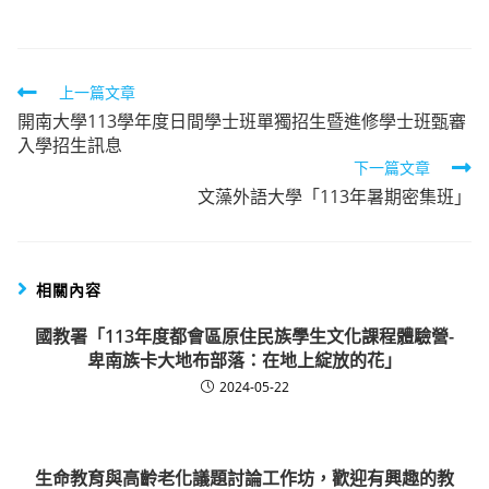
Read
上一篇文章
開南大學113學年度日間學士班單獨招生暨進修學士班甄審
more
入學招生訊息
articles
下一篇文章
文藻外語大學「113年暑期密集班」
相關內容
國教署「113年度都會區原住民族學生文化課程體驗營-
卑南族卡大地布部落：在地上綻放的花」
2024-05-22
生命教育與高齡老化議題討論工作坊，歡迎有興趣的教