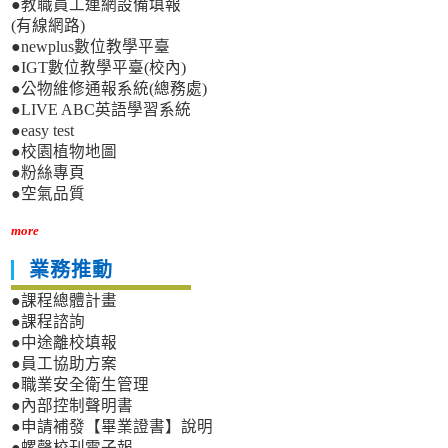
●教職員工連網設備填報
(有線網路)
●newplus數位教學平臺
●IGT數位教學平臺(校內)
●公物維修通報系統(總務處)
●LIVE ABC英語學習系統
●easy test
●校園植物地圖
●粉絲專頁
●空氣品質
more
業務推動
●課程總體計畫
●課程諮詢
●中途離校填報
●員工協助方案
●職業安全衛生管理
●內部控制聲明書
●申請補發【畢業證書】說明
●螺聲校刊電子報