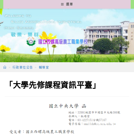
跳
選單
轉
至
主
要
內
容
>
行政單位公告
>
輔導室
「大學先修課程資訊平臺」