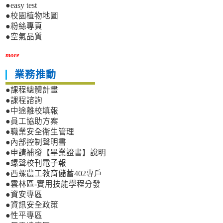
●easy test
●校園植物地圖
●粉絲專頁
●空氣品質
more
業務推動
●課程總體計畫
●課程諮詢
●中途離校填報
●員工協助方案
●職業安全衛生管理
●內部控制聲明書
●申請補發【畢業證書】說明
●螺聲校刊電子報
●西螺農工教育儲蓄402專戶
●雲林區-實用技能學程分發
●資安專區
●資訊安全政策
●性平專區