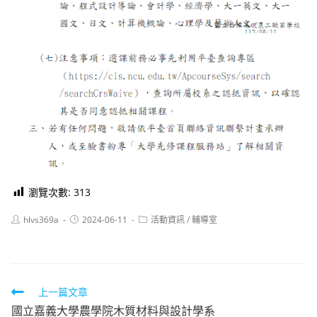
瀏覽次數:
313
Post
Post
Post
hlvs369a
2024-06-11
活動資訊
/
輔導室
author:
published:
category:
Read
上一篇文章
國立嘉義大學農學院木質材料與設計學系
more